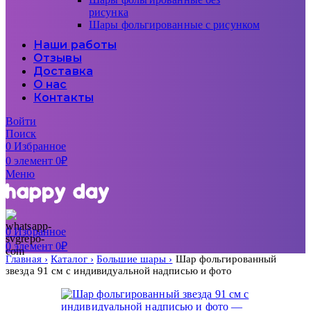
рисунка
Шары фольгированные с рисунком
Наши работы
Отзывы
Доставка
О нас
Контакты
Войти
Поиск
0
Избранное
0
элемент
0
₽
Меню
0
Избранное
0
элемент
0
₽
Главная
Каталог
Большие шары
Шар фольгированный
звезда 91 см с индивидуальной надписью и фото