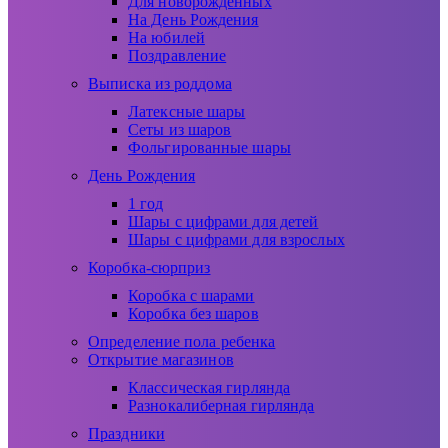
Для новорожденных
На День Рождения
На юбилей
Поздравление
Выписка из роддома
Латексные шары
Сеты из шаров
Фольгированные шары
День Рождения
1 год
Шары с цифрами для детей
Шары с цифрами для взрослых
Коробка-сюрприз
Коробка с шарами
Коробка без шаров
Определение пола ребенка
Открытие магазинов
Классическая гирлянда
Разнокалиберная гирлянда
Праздники