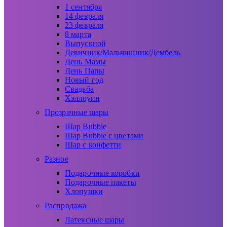
1 сентября
14 февраля
23 февраля
8 марта
Выпускной
Девичник/Мальчишник/Дембель
День Мамы
День Папы
Новый год
Свадьба
Хэллоуин
Прозрачные шары
Шар Bubble
Шар Bubble с цветами
Шар с конфетти
Разное
Подарочные коробки
Подарочные пакеты
Хлопушки
Распродажа
Латексные шары