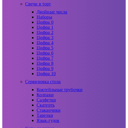
Свечи в торт
Двойные числа
Наборы
Цифра 0
Цифра 1
Цифра 2
Цифра 3
Цифра 4
Цифра 5
Цифра 6
Цифра 7
Цифра 8
Цифра 9
Цифра 10
Сервировка стола
Коктейльные трубочки
Колпаки
Салфетки
Скатерть
Стаканчики
Тарелки
Язык-гудок