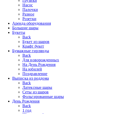
Грузики
Насос
Палочки
Разное
Розетки
Аренда оборудования
Большие шары
Букеты
Back
Букет из шаров
Крафт букет
Бумажные гирлянды
Back
Для новорожденных
На День Рождения
На юбилей
Поздравление
Выписка из роддома
Back
Латексные шары
Сеты из шаров
Фольгированные шары
День Рождения
Back
1 год