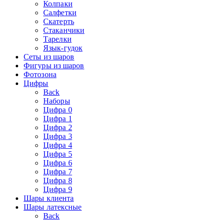
Колпаки
Салфетки
Скатерть
Стаканчики
Тарелки
Язык-гудок
Сеты из шаров
Фигуры из шаров
Фотозона
Цифры
Back
Наборы
Цифра 0
Цифра 1
Цифра 2
Цифра 3
Цифра 4
Цифра 5
Цифра 6
Цифра 7
Цифра 8
Цифра 9
Шары клиента
Шары латексные
Back