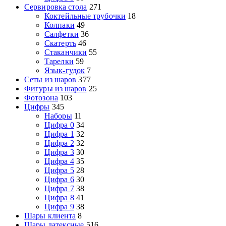
Сервировка стола
271
Коктейльные трубочки
18
Колпаки
49
Салфетки
36
Скатерть
46
Стаканчики
55
Тарелки
59
Язык-гудок
7
Сеты из шаров
377
Фигуры из шаров
25
Фотозона
103
Цифры
345
Наборы
11
Цифра 0
34
Цифра 1
32
Цифра 2
32
Цифра 3
30
Цифра 4
35
Цифра 5
28
Цифра 6
30
Цифра 7
38
Цифра 8
41
Цифра 9
38
Шары клиента
8
Шары латексные
516