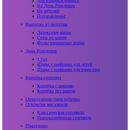
Для новорожденных
На День Рождения
На юбилей
Поздравление
Выписка из роддома
Латексные шары
Сеты из шаров
Фольгированные шары
День Рождения
1 год
Шары с цифрами для детей
Шары с цифрами для взрослых
Коробка-сюрприз
Коробка с шарами
Коробка без шаров
Определение пола ребенка
Открытие магазинов
Классическая гирлянда
Разнокалиберная гирлянда
Праздники