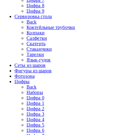
Цифра 7
Цифра 8
Цифра 9
Сервировка стола
Back
Коктейльные трубочки
Колпаки
Салфетки
Скатерть
Стаканчики
Тарелки
Язык-гудок
Сеты из шаров
Фигуры из шаров
Фотозона
Цифры
Back
Наборы
Цифра 0
Цифра 1
Цифра 2
Цифра 3
Цифра 4
Цифра 5
Цифра 6