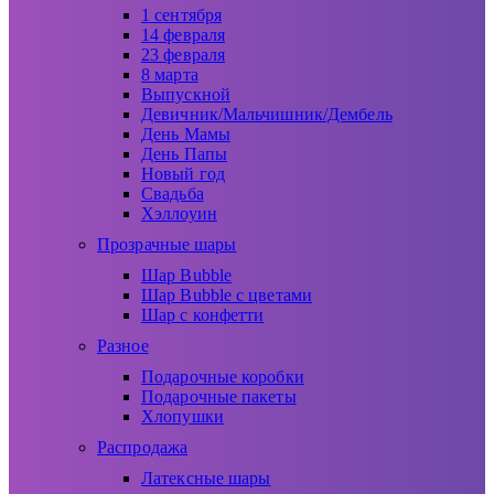
1 сентября
14 февраля
23 февраля
8 марта
Выпускной
Девичник/Мальчишник/Дембель
День Мамы
День Папы
Новый год
Свадьба
Хэллоуин
Прозрачные шары
Шар Bubble
Шар Bubble с цветами
Шар с конфетти
Разное
Подарочные коробки
Подарочные пакеты
Хлопушки
Распродажа
Латексные шары