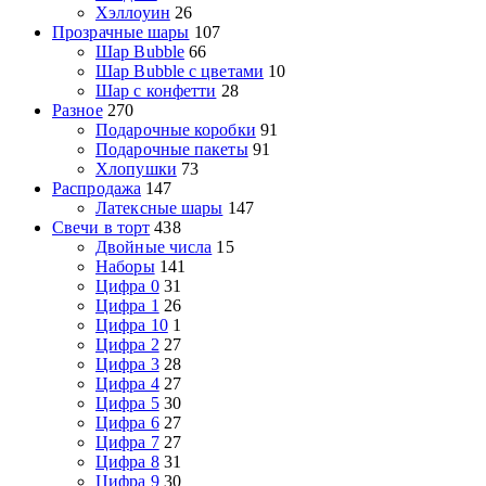
Хэллоуин
26
Прозрачные шары
107
Шар Bubble
66
Шар Bubble с цветами
10
Шар с конфетти
28
Разное
270
Подарочные коробки
91
Подарочные пакеты
91
Хлопушки
73
Распродажа
147
Латексные шары
147
Свечи в торт
438
Двойные числа
15
Наборы
141
Цифра 0
31
Цифра 1
26
Цифра 10
1
Цифра 2
27
Цифра 3
28
Цифра 4
27
Цифра 5
30
Цифра 6
27
Цифра 7
27
Цифра 8
31
Цифра 9
30