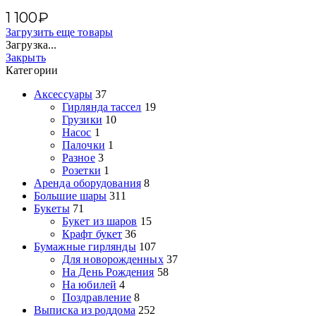
1 100
₽
Загрузить еще товары
Загрузка...
Закрыть
Категории
Аксессуары
37
Гирлянда тассел
19
Грузики
10
Насос
1
Палочки
1
Разное
3
Розетки
1
Аренда оборудования
8
Большие шары
311
Букеты
71
Букет из шаров
15
Крафт букет
36
Бумажные гирлянды
107
Для новорожденных
37
На День Рождения
58
На юбилей
4
Поздравление
8
Выписка из роддома
252