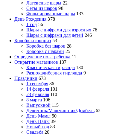
Латексные шары
22
Сеты из шаров
98
Фольгированные шары
133
День Рождения
378
1 год
56
Шары с цифрами для взрослых
76
Шары с цифрами для детей
246
Коробка-сюрприз
53
Коробка без шаров
28
Коробка с шарами
25
Определение пола ребенка
11
Открытие магазинов
137
Классическая гирлянда
130
Разнокалиберная гирлянда
9
Праздники
673
1 сентября
86
14 февраля
101
23 февраля
110
8 марта
106
Выпускной
115
Девичник/Мальчишник/Дембель
62
День Мамы
50
День Папы
39
Новый год
83
Свадьба
20