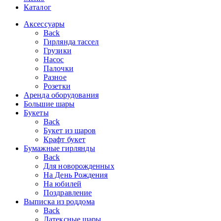
Каталог
Аксессуары
Back
Гирлянда тассел
Грузики
Насос
Палочки
Разное
Розетки
Аренда оборудования
Большие шары
Букеты
Back
Букет из шаров
Крафт букет
Бумажные гирлянды
Back
Для новорожденных
На День Рождения
На юбилей
Поздравление
Выписка из роддома
Back
Латексные шары