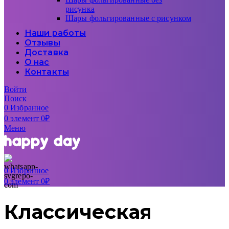
рисунка
Шары фольгированные с рисунком
Наши работы
Отзывы
Доставка
О нас
Контакты
Войти
Поиск
0
Избранное
0
элемент
0
₽
Меню
0
Избранное
0
элемент
0
₽
Классическая