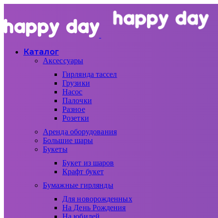
Каталог
Аксессуары
Гирлянда тассел
Грузики
Насос
Палочки
Разное
Розетки
Аренда оборудования
Большие шары
Букеты
Букет из шаров
Крафт букет
Бумажные гирлянды
Для новорожденных
На День Рождения
На юбилей