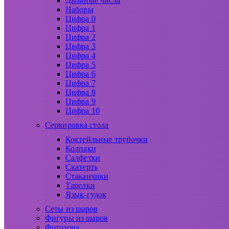
Двойные числа
Наборы
Цифра 0
Цифра 1
Цифра 2
Цифра 3
Цифра 4
Цифра 5
Цифра 6
Цифра 7
Цифра 8
Цифра 9
Цифра 10
Сервировка стола
Коктейльные трубочки
Колпаки
Салфетки
Скатерть
Стаканчики
Тарелки
Язык-гудок
Сеты из шаров
Фигуры из шаров
Фотозона