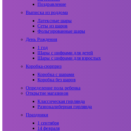
Поздравление
Выписка из роддома
Латексные шары
Сеты из шаров
Фольгированные шары
День Рождения
1 год
Шары с цифрами для детей
Шары с цифрами для взрослых
Коробка-сюрприз
Коробка с шарами
Коробка без шаров
Определение пола ребенка
Открытие магазинов
Классическая гирлянда
Разнокалиберная гирлянда
Праздники
1 сентября
14 февраля