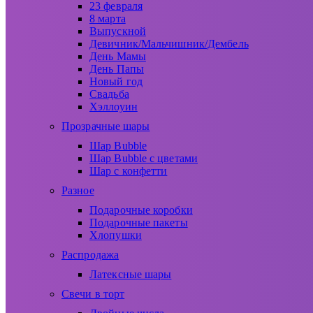
23 февраля
8 марта
Выпускной
Девичник/Мальчишник/Дембель
День Мамы
День Папы
Новый год
Свадьба
Хэллоуин
Прозрачные шары
Шар Bubble
Шар Bubble с цветами
Шар с конфетти
Разное
Подарочные коробки
Подарочные пакеты
Хлопушки
Распродажа
Латексные шары
Свечи в торт