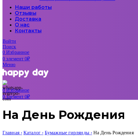
Наши работы
Отзывы
Доставка
О нас
Контакты
Войти
Поиск
0
Избранное
0
элемент
0
₽
Меню
0
Избранное
0
элемент
0
₽
На День Рождения
Главная
Каталог
Бумажные гирлянды
На День Рождения