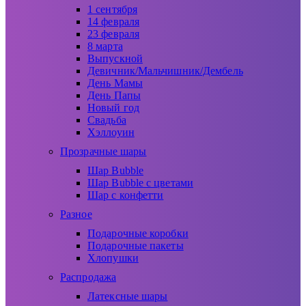
1 сентября
14 февраля
23 февраля
8 марта
Выпускной
Девичник/Мальчишник/Дембель
День Мамы
День Папы
Новый год
Свадьба
Хэллоуин
Прозрачные шары
Шар Bubble
Шар Bubble с цветами
Шар с конфетти
Разное
Подарочные коробки
Подарочные пакеты
Хлопушки
Распродажа
Латексные шары