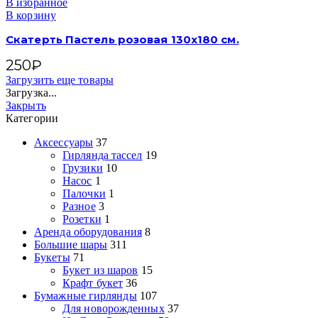
В избранное
В корзину
Скатерть Пастель розовая 130х180 см.
250
₽
Загрузить еще товары
Загрузка...
Закрыть
Категории
Аксессуары
37
Гирлянда тассел
19
Грузики
10
Насос
1
Палочки
1
Разное
3
Розетки
1
Аренда оборудования
8
Большие шары
311
Букеты
71
Букет из шаров
15
Крафт букет
36
Бумажные гирлянды
107
Для новорожденных
37