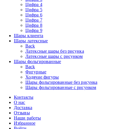
Цифра 4
Цифра 5
Цифра 6
Цифра 7
Цифра 8
Цифра 9
Шары клиента
Шары латексные
Back
Латексные шары без рисунка
Латексные шары с рисунком
Шары фольгированные
Back
Фигурные
Ходячие фигуры
Шары фольгированные без рисунка
Шары фольгированные с рисунком
Контакты
О нас
Доставка
Отзывы
Наши работы
Избранное
Войти