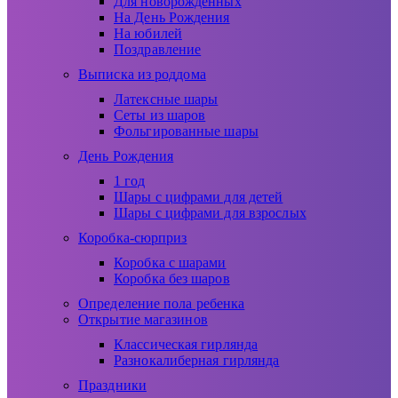
Для новорожденных
На День Рождения
На юбилей
Поздравление
Выписка из роддома
Латексные шары
Сеты из шаров
Фольгированные шары
День Рождения
1 год
Шары с цифрами для детей
Шары с цифрами для взрослых
Коробка-сюрприз
Коробка с шарами
Коробка без шаров
Определение пола ребенка
Открытие магазинов
Классическая гирлянда
Разнокалиберная гирлянда
Праздники