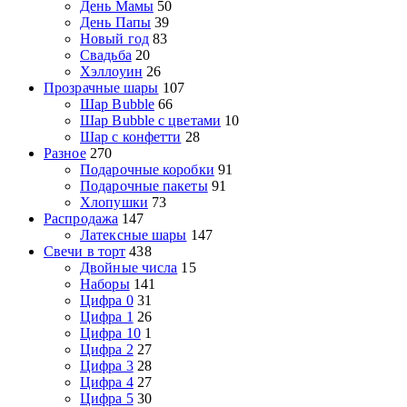
День Мамы
50
День Папы
39
Новый год
83
Свадьба
20
Хэллоуин
26
Прозрачные шары
107
Шар Bubble
66
Шар Bubble с цветами
10
Шар с конфетти
28
Разное
270
Подарочные коробки
91
Подарочные пакеты
91
Хлопушки
73
Распродажа
147
Латексные шары
147
Свечи в торт
438
Двойные числа
15
Наборы
141
Цифра 0
31
Цифра 1
26
Цифра 10
1
Цифра 2
27
Цифра 3
28
Цифра 4
27
Цифра 5
30