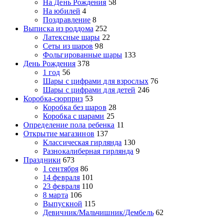
На День Рождения
58
На юбилей
4
Поздравление
8
Выписка из роддома
252
Латексные шары
22
Сеты из шаров
98
Фольгированные шары
133
День Рождения
378
1 год
56
Шары с цифрами для взрослых
76
Шары с цифрами для детей
246
Коробка-сюрприз
53
Коробка без шаров
28
Коробка с шарами
25
Определение пола ребенка
11
Открытие магазинов
137
Классическая гирлянда
130
Разнокалиберная гирлянда
9
Праздники
673
1 сентября
86
14 февраля
101
23 февраля
110
8 марта
106
Выпускной
115
Девичник/Мальчишник/Дембель
62