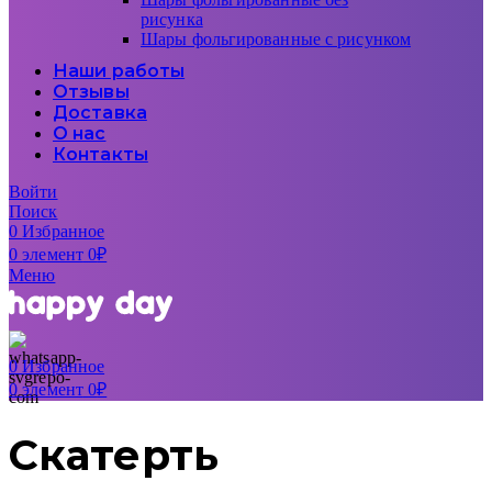
рисунка
Шары фольгированные с рисунком
Наши работы
Отзывы
Доставка
О нас
Контакты
Войти
Поиск
0
Избранное
0
элемент
0
₽
Меню
0
Избранное
0
элемент
0
₽
Скатерть