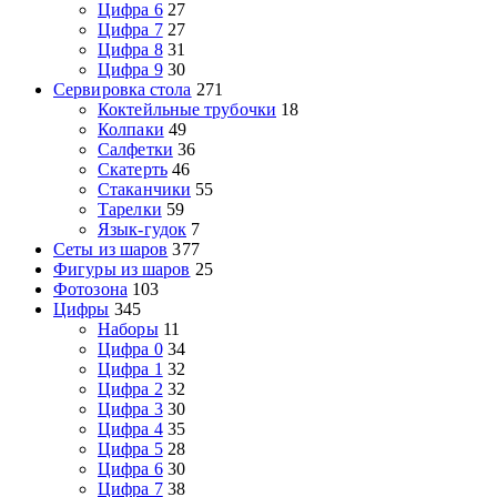
Цифра 6
27
Цифра 7
27
Цифра 8
31
Цифра 9
30
Сервировка стола
271
Коктейльные трубочки
18
Колпаки
49
Салфетки
36
Скатерть
46
Стаканчики
55
Тарелки
59
Язык-гудок
7
Сеты из шаров
377
Фигуры из шаров
25
Фотозона
103
Цифры
345
Наборы
11
Цифра 0
34
Цифра 1
32
Цифра 2
32
Цифра 3
30
Цифра 4
35
Цифра 5
28
Цифра 6
30
Цифра 7
38