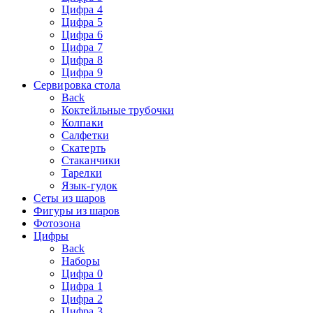
Цифра 4
Цифра 5
Цифра 6
Цифра 7
Цифра 8
Цифра 9
Сервировка стола
Back
Коктейльные трубочки
Колпаки
Салфетки
Скатерть
Стаканчики
Тарелки
Язык-гудок
Сеты из шаров
Фигуры из шаров
Фотозона
Цифры
Back
Наборы
Цифра 0
Цифра 1
Цифра 2
Цифра 3