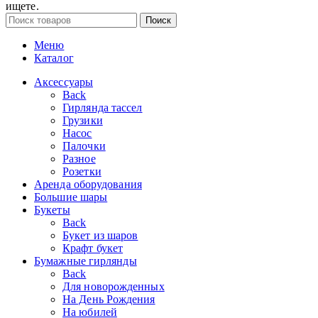
ищете.
Поиск
Меню
Каталог
Аксессуары
Back
Гирлянда тассел
Грузики
Насос
Палочки
Разное
Розетки
Аренда оборудования
Большие шары
Букеты
Back
Букет из шаров
Крафт букет
Бумажные гирлянды
Back
Для новорожденных
На День Рождения
На юбилей