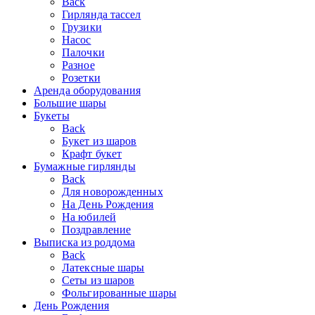
Back
Гирлянда тассел
Грузики
Насос
Палочки
Разное
Розетки
Аренда оборудования
Большие шары
Букеты
Back
Букет из шаров
Крафт букет
Бумажные гирлянды
Back
Для новорожденных
На День Рождения
На юбилей
Поздравление
Выписка из роддома
Back
Латексные шары
Сеты из шаров
Фольгированные шары
День Рождения