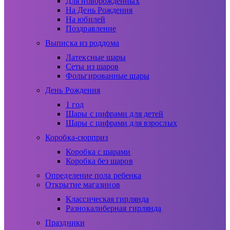
Для новорожденных
На День Рождения
На юбилей
Поздравление
Выписка из роддома
Латексные шары
Сеты из шаров
Фольгированные шары
День Рождения
1 год
Шары с цифрами для детей
Шары с цифрами для взрослых
Коробка-сюрприз
Коробка с шарами
Коробка без шаров
Определение пола ребенка
Открытие магазинов
Классическая гирлянда
Разнокалиберная гирлянда
Праздники