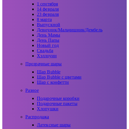
1 сентября
14 февраля
23 февраля
8 марта
Выпускной
Девичник/Мальчишник/Дембель
День Мамы
День Папы
Новый год
Свадьба
Хэллоуин
Прозрачные шары
Шар Bubble
Шар Bubble с цветами
Шар с конфетти
Разное
Подарочные коробки
Подарочные пакеты
Хлопушки
Распродажа
Латексные шары