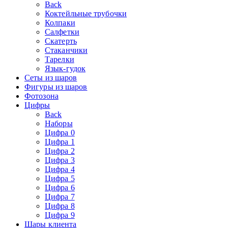
Back
Коктейльные трубочки
Колпаки
Салфетки
Скатерть
Стаканчики
Тарелки
Язык-гудок
Сеты из шаров
Фигуры из шаров
Фотозона
Цифры
Back
Наборы
Цифра 0
Цифра 1
Цифра 2
Цифра 3
Цифра 4
Цифра 5
Цифра 6
Цифра 7
Цифра 8
Цифра 9
Шары клиента