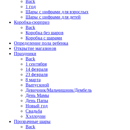
Back
1 год
Шары с цифрами для взрослых
Шары с цифрами для детей
Коробка-сюрприз
Back
Коробка без шаров
Коробка с шарами
Определение пола ребенка
Открытие магазинов
Праздники
Back
1 сентября
14 февраля
23 февраля
8 марта
Выпускной
Девичник/Мальчишник/Дембель
День Мамы
День Папы
Новый год
Свадьба
Хэллоуин
Прозрачные шары
Back