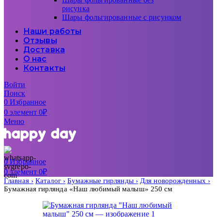
рисунка
Шары фольгированные с рисунком
Наши работы
Отзывы
Доставка
О нас
Контакты
Войти
Поиск
0
Избранное
0
элемент
0
₽
Меню
0
Избранное
0
элемент
0
₽
Главная
Каталог
Бумажные гирлянды
Для новорожденных
Бумажная гирлянда «Наш любимый малыш» 250 см