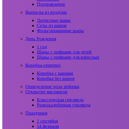
Поздравление
Выписка из роддома
Латексные шары
Сеты из шаров
Фольгированные шары
День Рождения
1 год
Шары с цифрами для детей
Шары с цифрами для взрослых
Коробка-сюрприз
Коробка с шарами
Коробка без шаров
Определение пола ребенка
Открытие магазинов
Классическая гирлянда
Разнокалиберная гирлянда
Праздники
1 сентября
14 февраля