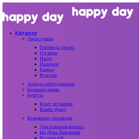
Каталог
Аксессуары
Гирлянда тассел
Грузики
Насос
Палочки
Разное
Розетки
Аренда оборудования
Большие шары
Букеты
Букет из шаров
Крафт букет
Бумажные гирлянды
Для новорожденных
На День Рождения
На юбилей