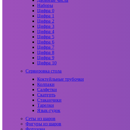
Двойные числа
Наборы
Цифра 0
Цифра 1
Цифра 2
Цифра 3
Цифра 4
Цифра 5
Цифра 6
Цифра 7
Цифра 8
Цифра 9
Цифра 10
Сервировка стола
Коктейльные трубочки
Колпаки
Салфетки
Скатерть
Стаканчики
Тарелки
Язык-гудок
Сеты из шаров
Фигуры из шаров
Фотозона