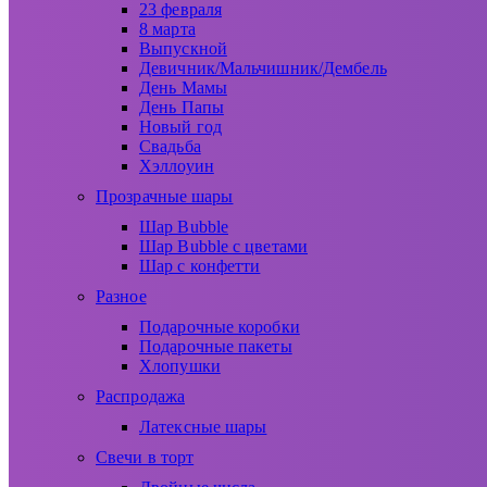
23 февраля
8 марта
Выпускной
Девичник/Мальчишник/Дембель
День Мамы
День Папы
Новый год
Свадьба
Хэллоуин
Прозрачные шары
Шар Bubble
Шар Bubble с цветами
Шар с конфетти
Разное
Подарочные коробки
Подарочные пакеты
Хлопушки
Распродажа
Латексные шары
Свечи в торт