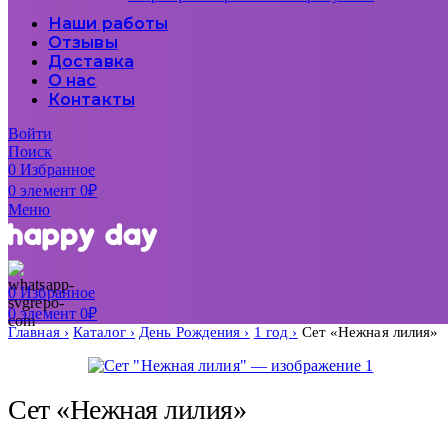
Наши работы
Отзывы
Доставка
О нас
Контакты
Войти
Поиск
0
Избранное
0
элемент
0
₽
Меню
0
Избранное
0
элемент
0
₽
Главная
Каталог
День Рождения
1 год
Сет «Нежная лилия»
Сет «Нежная лилия»