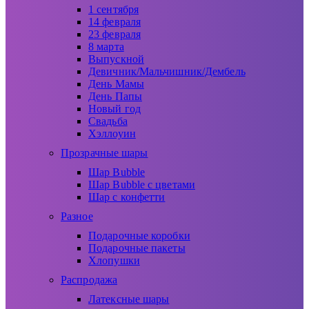
1 сентября
14 февраля
23 февраля
8 марта
Выпускной
Девичник/Мальчишник/Дембель
День Мамы
День Папы
Новый год
Свадьба
Хэллоуин
Прозрачные шары
Шар Bubble
Шар Bubble с цветами
Шар с конфетти
Разное
Подарочные коробки
Подарочные пакеты
Хлопушки
Распродажа
Латексные шары