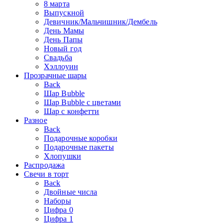
8 марта
Выпускной
Девичник/Мальчишник/Дембель
День Мамы
День Папы
Новый год
Свадьба
Хэллоуин
Прозрачные шары
Back
Шар Bubble
Шар Bubble с цветами
Шар с конфетти
Разное
Back
Подарочные коробки
Подарочные пакеты
Хлопушки
Распродажа
Свечи в торт
Back
Двойные числа
Наборы
Цифра 0
Цифра 1