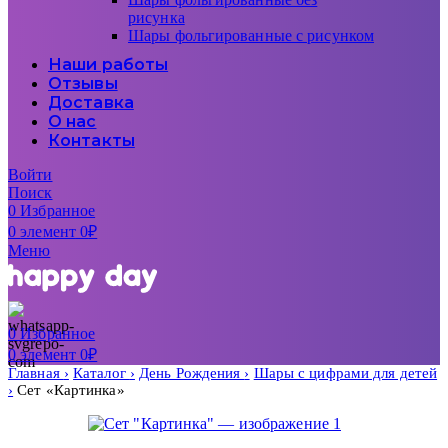
рисунка
Шары фольгированные с рисунком
Наши работы
Отзывы
Доставка
О нас
Контакты
Войти
Поиск
0
Избранное
0
элемент
0
₽
Меню
0
Избранное
0
элемент
0
₽
Главная
Каталог
День Рождения
Шары с цифрами для детей
Сет «Картинка»