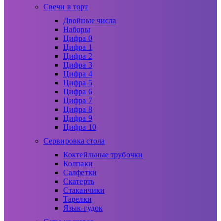
Свечи в торт
Двойные числа
Наборы
Цифра 0
Цифра 1
Цифра 2
Цифра 3
Цифра 4
Цифра 5
Цифра 6
Цифра 7
Цифра 8
Цифра 9
Цифра 10
Сервировка стола
Коктейльные трубочки
Колпаки
Салфетки
Скатерть
Стаканчики
Тарелки
Язык-гудок