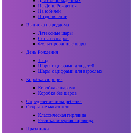
Для новорожденных
На День Рождения
На юбилей
Поздравление
Выписка из роддома
Латексные шары
Сеты из шаров
Фольгированные шары
День Рождения
1 год
Шары с цифрами для детей
Шары с цифрами для взрослых
Коробка-сюрприз
Коробка с шарами
Коробка без шаров
Определение пола ребенка
Открытие магазинов
Классическая гирлянда
Разнокалиберная гирлянда
Праздники