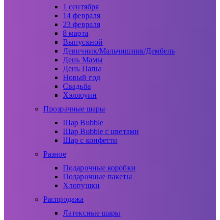
1 сентября
14 февраля
23 февраля
8 марта
Выпускной
Девичник/Мальчишник/Дембель
День Мамы
День Папы
Новый год
Свадьба
Хэллоуин
Прозрачные шары
Шар Bubble
Шар Bubble с цветами
Шар с конфетти
Разное
Подарочные коробки
Подарочные пакеты
Хлопушки
Распродажа
Латексные шары