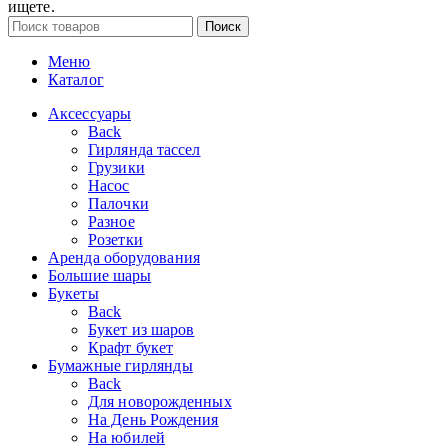
ищете.
Поиск
Меню
Каталог
Аксессуары
Back
Гирлянда тассел
Грузики
Насос
Палочки
Разное
Розетки
Аренда оборудования
Большие шары
Букеты
Back
Букет из шаров
Крафт букет
Бумажные гирлянды
Back
Для новорожденных
На День Рождения
На юбилей