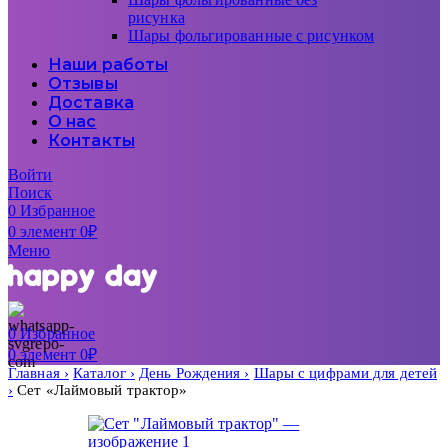
рисунка
Шары фольгированные с рисунком
Наши работы
Отзывы
Доставка
О нас
Контакты
Войти
Поиск
0
Избранное
0
элемент
0
₽
Меню
0
Избранное
0
элемент
0
₽
Главная
Каталог
День Рождения
Шары с цифрами для детей
Сет «Лаймовый трактор»