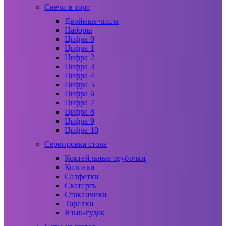
Свечи в торт
Двойные числа
Наборы
Цифра 0
Цифра 1
Цифра 2
Цифра 3
Цифра 4
Цифра 5
Цифра 6
Цифра 7
Цифра 8
Цифра 9
Цифра 10
Сервировка стола
Коктейльные трубочки
Колпаки
Салфетки
Скатерть
Стаканчики
Тарелки
Язык-гудок