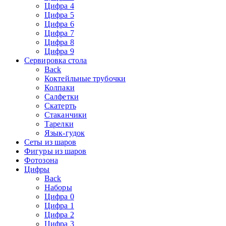
Цифра 4
Цифра 5
Цифра 6
Цифра 7
Цифра 8
Цифра 9
Сервировка стола
Back
Коктейльные трубочки
Колпаки
Салфетки
Скатерть
Стаканчики
Тарелки
Язык-гудок
Сеты из шаров
Фигуры из шаров
Фотозона
Цифры
Back
Наборы
Цифра 0
Цифра 1
Цифра 2
Цифра 3