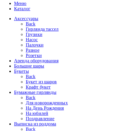
Меню
Каталог
Аксессуары
Back
Гирлянда тассел
Грузики
Насос
Палочки
Разное
Розетки
Аренда оборудования
Большие шары
Букеты
Back
Букет из шаров
Крафт букет
Бумажные гирлянды
Back
Для новорожденных
На День Рождения
На юбилей
Поздравление
Выписка из роддома
Back