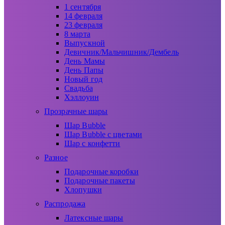
1 сентября
14 февраля
23 февраля
8 марта
Выпускной
Девичник/Мальчишник/Дембель
День Мамы
День Папы
Новый год
Свадьба
Хэллоуин
Прозрачные шары
Шар Bubble
Шар Bubble с цветами
Шар с конфетти
Разное
Подарочные коробки
Подарочные пакеты
Хлопушки
Распродажа
Латексные шары