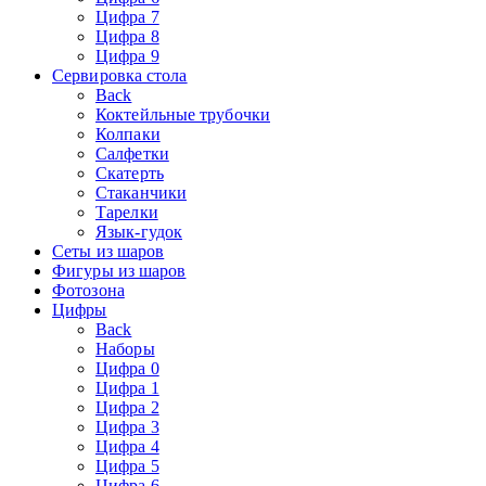
Цифра 7
Цифра 8
Цифра 9
Сервировка стола
Back
Коктейльные трубочки
Колпаки
Салфетки
Скатерть
Стаканчики
Тарелки
Язык-гудок
Сеты из шаров
Фигуры из шаров
Фотозона
Цифры
Back
Наборы
Цифра 0
Цифра 1
Цифра 2
Цифра 3
Цифра 4
Цифра 5
Цифра 6