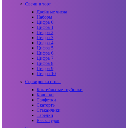
Свечи в торт
Двойные числа
Наборы
Цифра 0
Цифра 1
Цифра 2
Цифра 3
Цифра 4
Цифра 5
Цифра 6
Цифра 7
Цифра 8
Цифра 9
Цифра 10
Сервировка стола
Коктейльные трубочки
Колпаки
Салфетки
Скатерть
Стаканчики
Тарелки
Язык-гудок