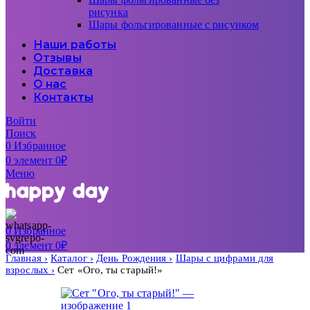
рисунка
Шары фольгированные с рисунком
Наши работы
Отзывы
Доставка
О нас
Контакты
Войти
Поиск
0
Избранное
0
элемент
0
₽
Меню
0
Избранное
0
элемент
0
₽
Главная
Каталог
День Рождения
Шары с цифрами для
взрослых
Сет «Ого, ты старый!»