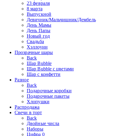
23 февраля
8 марта
Выпускной
Девичник/Мальчишник/Дембель
День Мамы
День Папы
Новый год
Свадьба
Хэллоуин
Прозрачные шары
Back
Шар Bubble
Шар Bubble с цветами
Шар с конфетти
Разное
Back
Подарочные коробки
Подарочные пакеты
Хлопушки
Распродажа
Свечи в торт
Back
Двойные числа
Наборы
Цифра 0