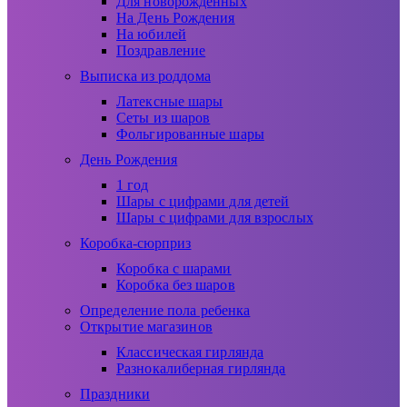
Для новорожденных
На День Рождения
На юбилей
Поздравление
Выписка из роддома
Латексные шары
Сеты из шаров
Фольгированные шары
День Рождения
1 год
Шары с цифрами для детей
Шары с цифрами для взрослых
Коробка-сюрприз
Коробка с шарами
Коробка без шаров
Определение пола ребенка
Открытие магазинов
Классическая гирлянда
Разнокалиберная гирлянда
Праздники