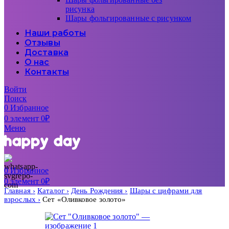
рисунка
Шары фольгированные с рисунком
Наши работы
Отзывы
Доставка
О нас
Контакты
Войти
Поиск
0
Избранное
0
элемент
0
₽
Меню
0
Избранное
0
элемент
0
₽
Главная
Каталог
День Рождения
Шары с цифрами для
взрослых
Сет «Оливковое золото»