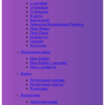
1 сентября
14 февраля
23 февраля
8 марта
Выпускной
Девичник/Мальчишник/Дембель
День Мамы
День Папы
Новый год
Свадьба
Хэллоуин
Прозрачные шары
Шар Bubble
Шар Bubble с цветами
Шар с конфетти
Разное
Подарочные коробки
Подарочные пакеты
Хлопушки
Распродажа
Латексные шары