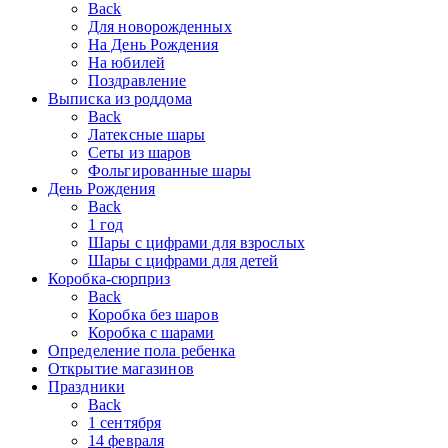
Back
Для новорожденных
На День Рождения
На юбилей
Поздравление
Выписка из роддома
Back
Латексные шары
Сеты из шаров
Фольгированные шары
День Рождения
Back
1 год
Шары с цифрами для взрослых
Шары с цифрами для детей
Коробка-сюрприз
Back
Коробка без шаров
Коробка с шарами
Определение пола ребенка
Открытие магазинов
Праздники
Back
1 сентября
14 февраля