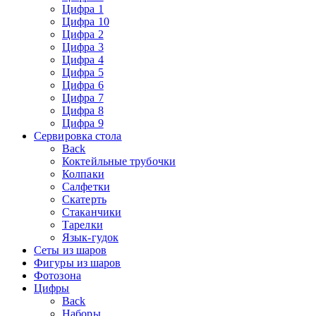
Цифра 1
Цифра 10
Цифра 2
Цифра 3
Цифра 4
Цифра 5
Цифра 6
Цифра 7
Цифра 8
Цифра 9
Сервировка стола
Back
Коктейльные трубочки
Колпаки
Салфетки
Скатерть
Стаканчики
Тарелки
Язык-гудок
Сеты из шаров
Фигуры из шаров
Фотозона
Цифры
Back
Наборы