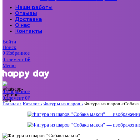
Наши работы
Отзывы
Доставка
О нас
Контакты
Войти
Поиск
0
Избранное
0
элемент
0
₽
Меню
0
Избранное
0
элемент
0
₽
Главная
Каталог
Фигуры из шаров
Фигура из шаров «Собака