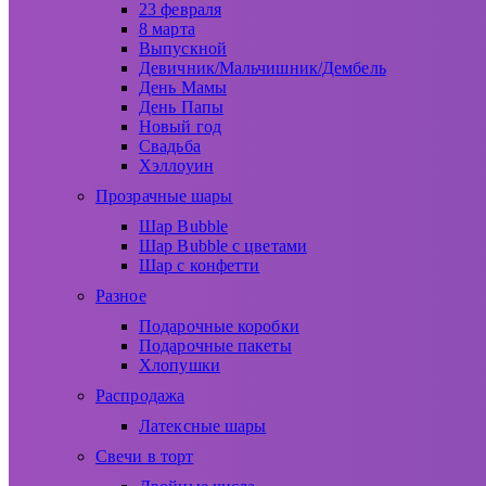
23 февраля
8 марта
Выпускной
Девичник/Мальчишник/Дембель
День Мамы
День Папы
Новый год
Свадьба
Хэллоуин
Прозрачные шары
Шар Bubble
Шар Bubble с цветами
Шар с конфетти
Разное
Подарочные коробки
Подарочные пакеты
Хлопушки
Распродажа
Латексные шары
Свечи в торт