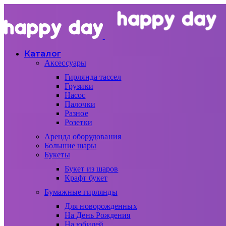
Каталог
Аксессуары
Гирлянда тассел
Грузики
Насос
Палочки
Разное
Розетки
Аренда оборудования
Большие шары
Букеты
Букет из шаров
Крафт букет
Бумажные гирлянды
Для новорожденных
На День Рождения
На юбилей