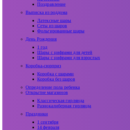
Поздравление
Выписка из роддома
Латексные шары
Сеты из шаров
Фольгированные шары
День Рождения
1 год
Шары с цифрами для детей
Шары с цифрами для взрослых
Коробка-сюрприз
Коробка с шарами
Коробка без шаров
Определение пола ребенка
Открытие магазинов
Классическая гирлянда
Разнокалиберная гирлянда
Праздники
1 сентября
14 февраля