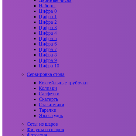
Двойные числа
Наборы
Цифра 0
Цифра 1
Цифра 2
Цифра 3
Цифра 4
Цифра 5
Цифра 6
Цифра 7
Цифра 8
Цифра 9
Цифра 10
Сервировка стола
Коктейльные трубочки
Колпаки
Салфетки
Скатерть
Стаканчики
Тарелки
Язык-гудок
Сеты из шаров
Фигуры из шаров
Фотозона