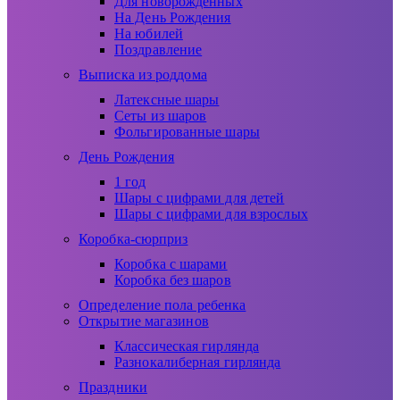
Для новорожденных
На День Рождения
На юбилей
Поздравление
Выписка из роддома
Латексные шары
Сеты из шаров
Фольгированные шары
День Рождения
1 год
Шары с цифрами для детей
Шары с цифрами для взрослых
Коробка-сюрприз
Коробка с шарами
Коробка без шаров
Определение пола ребенка
Открытие магазинов
Классическая гирлянда
Разнокалиберная гирлянда
Праздники