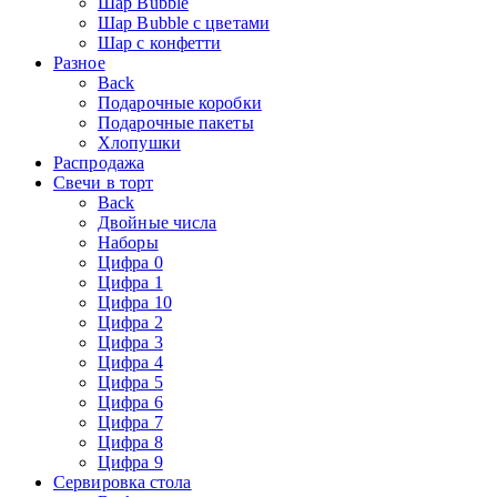
Шар Bubble
Шар Bubble с цветами
Шар с конфетти
Разное
Back
Подарочные коробки
Подарочные пакеты
Хлопушки
Распродажа
Свечи в торт
Back
Двойные числа
Наборы
Цифра 0
Цифра 1
Цифра 10
Цифра 2
Цифра 3
Цифра 4
Цифра 5
Цифра 6
Цифра 7
Цифра 8
Цифра 9
Сервировка стола