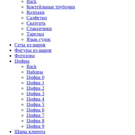
Back
Коктейльные трубочки
Колпаки
Салфетки
Скатерть
Стаканчики
Тарелки
Язык-гудок
Сеты из шаров
Фигуры из шаров
Фотозона
Цифры
Back
Наборы
Цифра 0
Цифра 1
Цифра 2
Цифра 3
Цифра 4
Цифра 5
Цифра 6
Цифра 7
Цифра 8
Цифра 9
Шары клиента