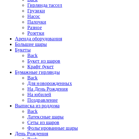
Гирлянда тассел
Грузики
Насос
Палочки
Разное
Розетки
Аренда оборудования
Большие шары
Букеты
Back
Букет из шаров
Крафт букет
Бумажные гирлянды
Back
Для новорожденных
На День Рождения
На юбилей
Поздравление
Выписка из роддома
Back
Латексные шары
Сеты из шаров
Фольгированные шары
День Рождения