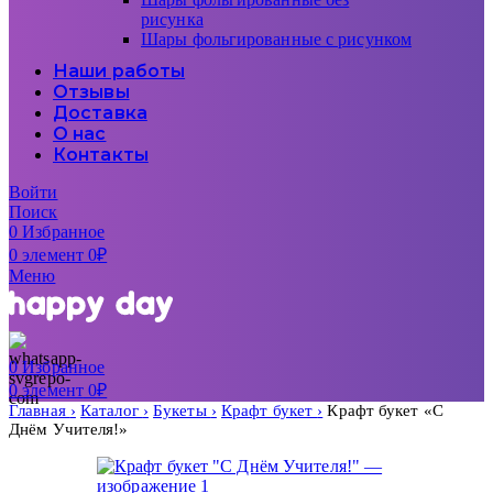
рисунка
Шары фольгированные с рисунком
Наши работы
Отзывы
Доставка
О нас
Контакты
Войти
Поиск
0
Избранное
0
элемент
0
₽
Меню
0
Избранное
0
элемент
0
₽
Главная
Каталог
Букеты
Крафт букет
Крафт букет «С
Днём Учителя!»