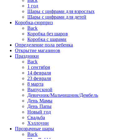
Back
1 год
Шары с цифрами для взрослых
Шары с цифрами для детей
Коробка-сюрприз
Back
Коробка без шаров
Коробка с шарами
Определение пола ребенка
Открытие магазинов
Праздники
Back
1 сентября
14 февраля
23 февраля
8 марта
Выпускной
Девичник/Мальчишник/Дембель
День Мамы
День Папы
Новый год
Свадьба
Хэллоуин
Прозрачные шары
Back