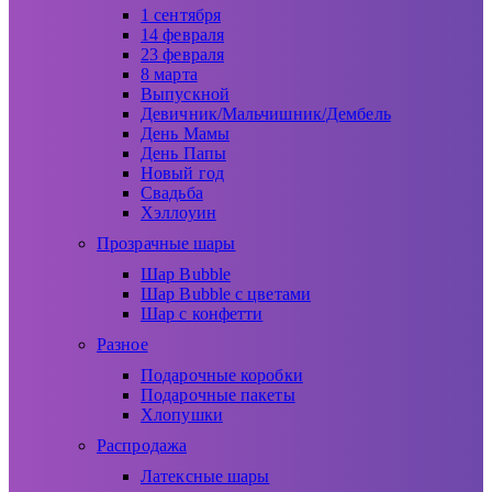
1 сентября
14 февраля
23 февраля
8 марта
Выпускной
Девичник/Мальчишник/Дембель
День Мамы
День Папы
Новый год
Свадьба
Хэллоуин
Прозрачные шары
Шар Bubble
Шар Bubble с цветами
Шар с конфетти
Разное
Подарочные коробки
Подарочные пакеты
Хлопушки
Распродажа
Латексные шары