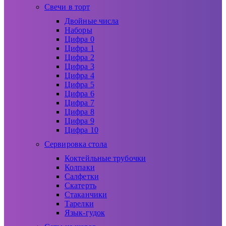
Свечи в торт
Двойные числа
Наборы
Цифра 0
Цифра 1
Цифра 2
Цифра 3
Цифра 4
Цифра 5
Цифра 6
Цифра 7
Цифра 8
Цифра 9
Цифра 10
Сервировка стола
Коктейльные трубочки
Колпаки
Салфетки
Скатерть
Стаканчики
Тарелки
Язык-гудок