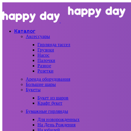
Каталог
Аксессуары
Гирлянда тассел
Грузики
Насос
Палочки
Разное
Розетки
Аренда оборудования
Большие шары
Букеты
Букет из шаров
Крафт букет
Бумажные гирлянды
Для новорожденных
На День Рождения
На юбилей