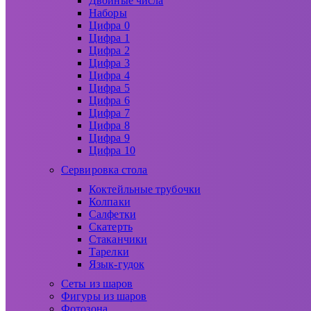
Двойные числа
Наборы
Цифра 0
Цифра 1
Цифра 2
Цифра 3
Цифра 4
Цифра 5
Цифра 6
Цифра 7
Цифра 8
Цифра 9
Цифра 10
Сервировка стола
Коктейльные трубочки
Колпаки
Салфетки
Скатерть
Стаканчики
Тарелки
Язык-гудок
Сеты из шаров
Фигуры из шаров
Фотозона