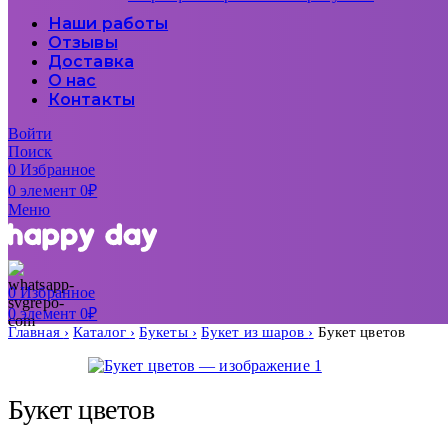
Наши работы
Отзывы
Доставка
О нас
Контакты
Войти
Поиск
0
Избранное
0
элемент
0
₽
Меню
0
Избранное
0
элемент
0
₽
Главная
Каталог
Букеты
Букет из шаров
Букет цветов
Букет цветов