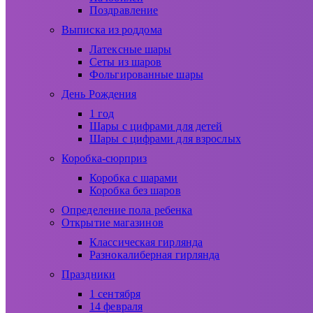
Поздравление
Выписка из роддома
Латексные шары
Сеты из шаров
Фольгированные шары
День Рождения
1 год
Шары с цифрами для детей
Шары с цифрами для взрослых
Коробка-сюрприз
Коробка с шарами
Коробка без шаров
Определение пола ребенка
Открытие магазинов
Классическая гирлянда
Разнокалиберная гирлянда
Праздники
1 сентября
14 февраля