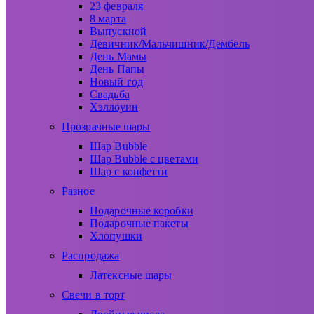
23 февраля
8 марта
Выпускной
Девичник/Мальчишник/Дембель
День Мамы
День Папы
Новый год
Свадьба
Хэллоуин
Прозрачные шары
Шар Bubble
Шар Bubble с цветами
Шар с конфетти
Разное
Подарочные коробки
Подарочные пакеты
Хлопушки
Распродажа
Латексные шары
Свечи в торт