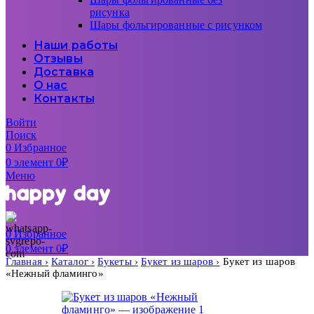
рисунка
Шары фольгированные с рисунком
Наши работы
Отзывы
Доставка
О нас
Контакты
Войти
Поиск
0
Избранное
0
элемент
0
₽
Меню
0
Избранное
0
элемент
0
₽
Главная
Каталог
Букеты
Букет из шаров
Букет из шаров
«Нежный фламинго»