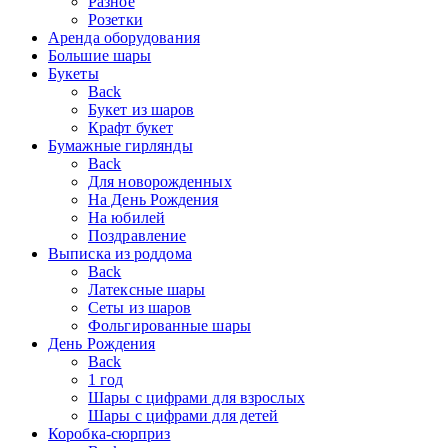
Разное
Розетки
Аренда оборудования
Большие шары
Букеты
Back
Букет из шаров
Крафт букет
Бумажные гирлянды
Back
Для новорожденных
На День Рождения
На юбилей
Поздравление
Выписка из роддома
Back
Латексные шары
Сеты из шаров
Фольгированные шары
День Рождения
Back
1 год
Шары с цифрами для взрослых
Шары с цифрами для детей
Коробка-сюрприз