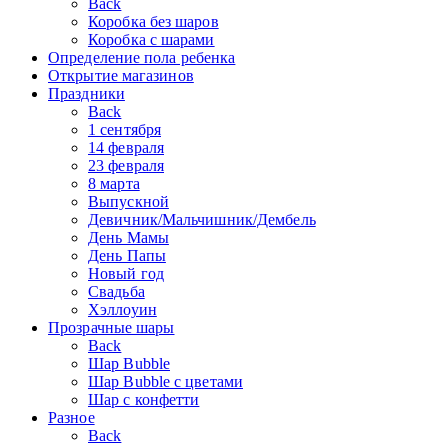
Back
Коробка без шаров
Коробка с шарами
Определение пола ребенка
Открытие магазинов
Праздники
Back
1 сентября
14 февраля
23 февраля
8 марта
Выпускной
Девичник/Мальчишник/Дембель
День Мамы
День Папы
Новый год
Свадьба
Хэллоуин
Прозрачные шары
Back
Шар Bubble
Шар Bubble с цветами
Шар с конфетти
Разное
Back