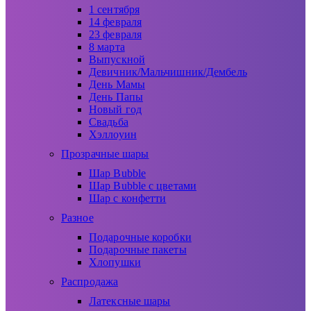
1 сентября
14 февраля
23 февраля
8 марта
Выпускной
Девичник/Мальчишник/Дембель
День Мамы
День Папы
Новый год
Свадьба
Хэллоуин
Прозрачные шары
Шар Bubble
Шар Bubble с цветами
Шар с конфетти
Разное
Подарочные коробки
Подарочные пакеты
Хлопушки
Распродажа
Латексные шары