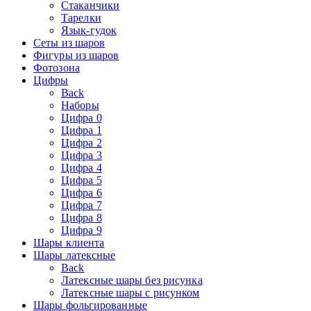
Стаканчики
Тарелки
Язык-гудок
Сеты из шаров
Фигуры из шаров
Фотозона
Цифры
Back
Наборы
Цифра 0
Цифра 1
Цифра 2
Цифра 3
Цифра 4
Цифра 5
Цифра 6
Цифра 7
Цифра 8
Цифра 9
Шары клиента
Шары латексные
Back
Латексные шары без рисунка
Латексные шары с рисунком
Шары фольгированные