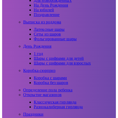
Для новорожденных
На День Рождения
На юбилей
Поздравление
Выписка из роддома
Латексные шары
Сеты из шаров
Фольгированные шары
День Рождения
1 год
Шары с цифрами для детей
Шары с цифрами для взрослых
Коробка-сюрприз
Коробка с шарами
Коробка без шаров
Определение пола ребенка
Открытие магазинов
Классическая гирлянда
Разнокалиберная гирлянда
Праздники