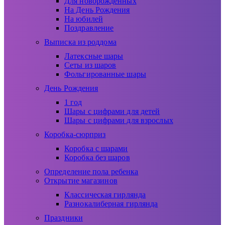
Для новорожденных
На День Рождения
На юбилей
Поздравление
Выписка из роддома
Латексные шары
Сеты из шаров
Фольгированные шары
День Рождения
1 год
Шары с цифрами для детей
Шары с цифрами для взрослых
Коробка-сюрприз
Коробка с шарами
Коробка без шаров
Определение пола ребенка
Открытие магазинов
Классическая гирлянда
Разнокалиберная гирлянда
Праздники