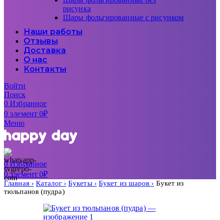
рисунка
Шары фольгированные с рисунком
Наши работы
Отзывы
Доставка
О нас
Контакты
Войти
Поиск
0
Избранное
0
элемент
0
₽
Меню
0
Избранное
0
элемент
0
₽
Главная
Каталог
Букеты
Букет из шаров
Букет из
тюльпанов (пудра)