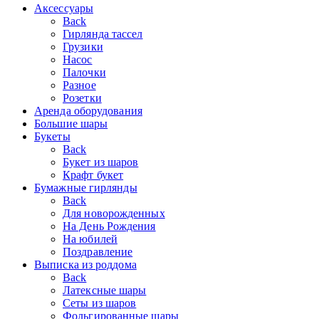
Аксессуары
Back
Гирлянда тассел
Грузики
Насос
Палочки
Разное
Розетки
Аренда оборудования
Большие шары
Букеты
Back
Букет из шаров
Крафт букет
Бумажные гирлянды
Back
Для новорожденных
На День Рождения
На юбилей
Поздравление
Выписка из роддома
Back
Латексные шары
Сеты из шаров
Фольгированные шары