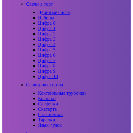
Свечи в торт
Двойные числа
Наборы
Цифра 0
Цифра 1
Цифра 2
Цифра 3
Цифра 4
Цифра 5
Цифра 6
Цифра 7
Цифра 8
Цифра 9
Цифра 10
Сервировка стола
Коктейльные трубочки
Колпаки
Салфетки
Скатерть
Стаканчики
Тарелки
Язык-гудок