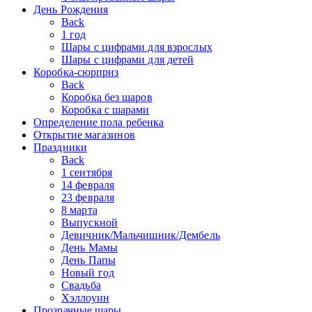
День Рождения
Back
1 год
Шары с цифрами для взрослых
Шары с цифрами для детей
Коробка-сюрприз
Back
Коробка без шаров
Коробка с шарами
Определение пола ребенка
Открытие магазинов
Праздники
Back
1 сентября
14 февраля
23 февраля
8 марта
Выпускной
Девичник/Мальчишник/Дембель
День Мамы
День Папы
Новый год
Свадьба
Хэллоуин
Прозрачные шары