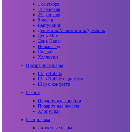
1 сентября
14 февраля
23 февраля
8 марта
Выпускной
Девичник/Мальчишник/Дембель
День Мамы
День Папы
Новый год
Свадьба
Хэллоуин
Прозрачные шары
Шар Bubble
Шар Bubble с цветами
Шар с конфетти
Разное
Подарочные коробки
Подарочные пакеты
Хлопушки
Распродажа
Латексные шары