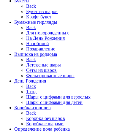
Букеты
Back
Букет из шаров
Крафт букет
Бумажные гирлянды
Back
Для новорожденных
На День Рождения
На юбилей
Поздравление
Выписка из роддома
Back
Латексные шары
Сеты из шаров
Фольгированные шары
День Рождения
Back
1 год
Шары с цифрами для взрослых
Шары с цифрами для детей
Коробка-сюрприз
Back
Коробка без шаров
Коробка с шарами
Определение пола ребенка