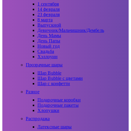
1 сентября
14 февраля
23 февраля
8 марта
Выпускной
Девичник/Мальчишник/Дембель
День Мамы
День Папы
Новый год
Свадьба
Хэллоуин
Прозрачные шары
Шар Bubble
Шар Bubble с цветами
Шар с конфетти
Разное
Подарочные коробки
Подарочные пакеты
Хлопушки
Распродажа
Латексные шары