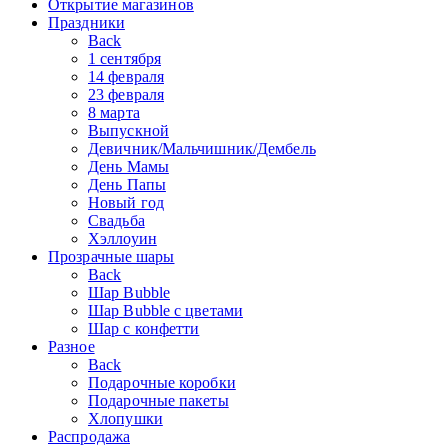
Открытие магазинов
Праздники
Back
1 сентября
14 февраля
23 февраля
8 марта
Выпускной
Девичник/Мальчишник/Дембель
День Мамы
День Папы
Новый год
Свадьба
Хэллоуин
Прозрачные шары
Back
Шар Bubble
Шар Bubble с цветами
Шар с конфетти
Разное
Back
Подарочные коробки
Подарочные пакеты
Хлопушки
Распродажа