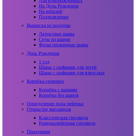
Для новорожденных
На День Рождения
На юбилей
Поздравление
Выписка из роддома
Латексные шары
Сеты из шаров
Фольгированные шары
День Рождения
1 год
Шары с цифрами для детей
Шары с цифрами для взрослых
Коробка-сюрприз
Коробка с шарами
Коробка без шаров
Определение пола ребенка
Открытие магазинов
Классическая гирлянда
Разнокалиберная гирлянда
Праздники