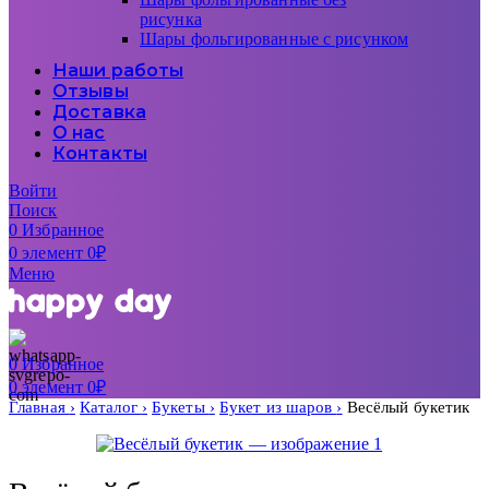
рисунка
Шары фольгированные с рисунком
Наши работы
Отзывы
Доставка
О нас
Контакты
Войти
Поиск
0
Избранное
0
элемент
0
₽
Меню
0
Избранное
0
элемент
0
₽
Главная
Каталог
Букеты
Букет из шаров
Весёлый букетик