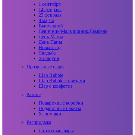
1 сентября
14 февраля
23 февраля
8 марта
Выпускной
Девичник/Мальчишник/Дембель
День Мамы
День Папы
Новый год
Свадьба
Хэллоуин
Прозрачные шары
Шар Bubble
Шар Bubble с цветами
Шар с конфетти
Разное
Подарочные коробки
Подарочные пакеты
Хлопушки
Распродажа
Латексные шары