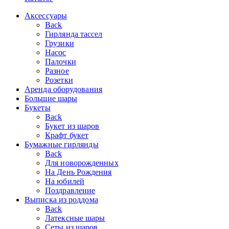
Аксессуары
Back
Гирлянда тассел
Грузики
Насос
Палочки
Разное
Розетки
Аренда оборудования
Большие шары
Букеты
Back
Букет из шаров
Крафт букет
Бумажные гирлянды
Back
Для новорожденных
На День Рождения
На юбилей
Поздравление
Выписка из роддома
Back
Латексные шары
Сеты из шаров