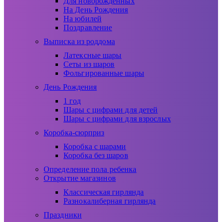
Для новорожденных
На День Рождения
На юбилей
Поздравление
Выписка из роддома
Латексные шары
Сеты из шаров
Фольгированные шары
День Рождения
1 год
Шары с цифрами для детей
Шары с цифрами для взрослых
Коробка-сюрприз
Коробка с шарами
Коробка без шаров
Определение пола ребенка
Открытие магазинов
Классическая гирлянда
Разнокалиберная гирлянда
Праздники