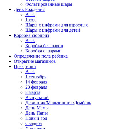
Фольгированные шары
День Рождения
Back
1 год
Шары с цифрами для взрослых
Шары с цифрами для детей
Коробка-сюрприз
Back
Коробка без шаров
Коробка с шарами
Определение пола ребенка
Открытие магазинов
Праздники
Back
1 сентября
14 февраля
23 февраля
8 марта
Выпускной
Девичник/Мальчишник/Дембель
День Мамы
День Папы
Новый год
Свадьба
Хэллоуин