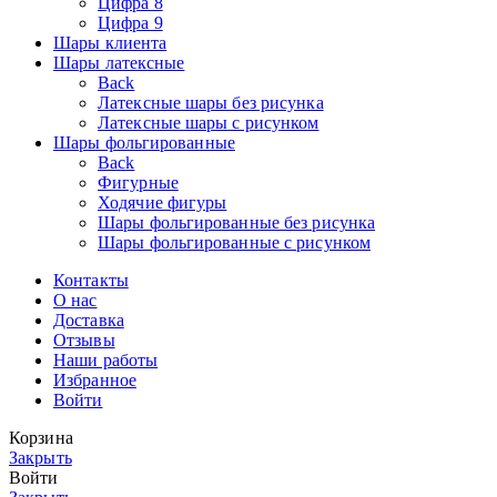
Цифра 8
Цифра 9
Шары клиента
Шары латексные
Back
Латексные шары без рисунка
Латексные шары с рисунком
Шары фольгированные
Back
Фигурные
Ходячие фигуры
Шары фольгированные без рисунка
Шары фольгированные с рисунком
Контакты
О нас
Доставка
Отзывы
Наши работы
Избранное
Войти
Корзина
Закрыть
Войти