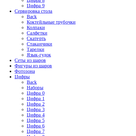
Цифра 8
Цифра 9
Сервировка стола
Back
Коктейльные трубочки
Колпаки
Салфетки
Скатерть
Стаканчики
Тарелки
Язык-гудок
Сеты из шаров
Фигуры из шаров
Фотозона
Цифры
Back
Наборы
Цифра 0
Цифра 1
Цифра 2
Цифра 3
Цифра 4
Цифра 5
Цифра 6
Цифра 7