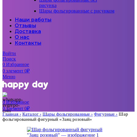
рисунка
Шары фольгированные с рисунком
Наши работы
Отзывы
Доставка
О нас
Контакты
Войти
Поиск
0
Избранное
0
элемент
0
₽
Меню
0
Избранное
0
элемент
0
₽
Главная
Каталог
Шары фольгированные
Фигурные
Шар
фольгированный фигурный «Заяц розовый»