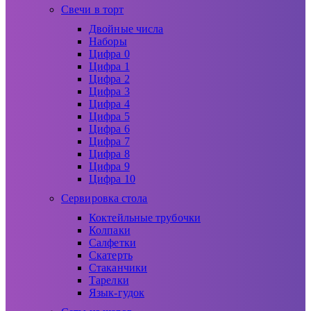
Свечи в торт
Двойные числа
Наборы
Цифра 0
Цифра 1
Цифра 2
Цифра 3
Цифра 4
Цифра 5
Цифра 6
Цифра 7
Цифра 8
Цифра 9
Цифра 10
Сервировка стола
Коктейльные трубочки
Колпаки
Салфетки
Скатерть
Стаканчики
Тарелки
Язык-гудок