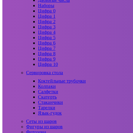
Двойные числа
Наборы
Цифра 0
Цифра 1
Цифра 2
Цифра 3
Цифра 4
Цифра 5
Цифра 6
Цифра 7
Цифра 8
Цифра 9
Цифра 10
Сервировка стола
Коктейльные трубочки
Колпаки
Салфетки
Скатерть
Стаканчики
Тарелки
Язык-гудок
Сеты из шаров
Фигуры из шаров
Фотозона