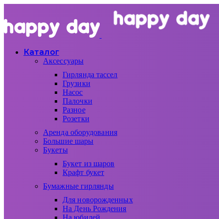
Каталог
Аксессуары
Гирлянда тассел
Грузики
Насос
Палочки
Разное
Розетки
Аренда оборудования
Большие шары
Букеты
Букет из шаров
Крафт букет
Бумажные гирлянды
Для новорожденных
На День Рождения
На юбилей