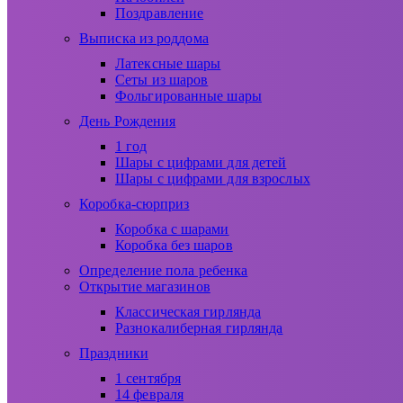
Поздравление
Выписка из роддома
Латексные шары
Сеты из шаров
Фольгированные шары
День Рождения
1 год
Шары с цифрами для детей
Шары с цифрами для взрослых
Коробка-сюрприз
Коробка с шарами
Коробка без шаров
Определение пола ребенка
Открытие магазинов
Классическая гирлянда
Разнокалиберная гирлянда
Праздники
1 сентября
14 февраля