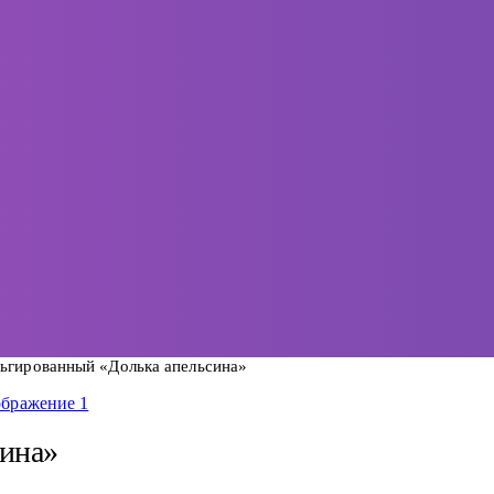
ьгированный «Долька апельсина»
ина»