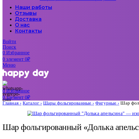
Наши работы
Отзывы
Доставка
О нас
Контакты
Войти
Поиск
0
Избранное
0
элемент
0
₽
Меню
0
Избранное
0
элемент
0
₽
Главная
Каталог
Шары фольгированные
Фигурные
Шар фол
Шар фольгированный «Долька апельс