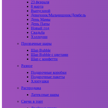
23 февраля
8 марта
Выпускной
Девичник/Мальчишник/Дембель
День Мамы
День Папы
Новый год
Свадьба
Хэллоуин
Прозрачные шары
Шар Bubble
Шар Bubble с цветами
Шар с конфетти
Разное
Подарочные коробки
Подарочные пакеты
Хлопушки
Распродажа
Латексные шары
Свечи в торт