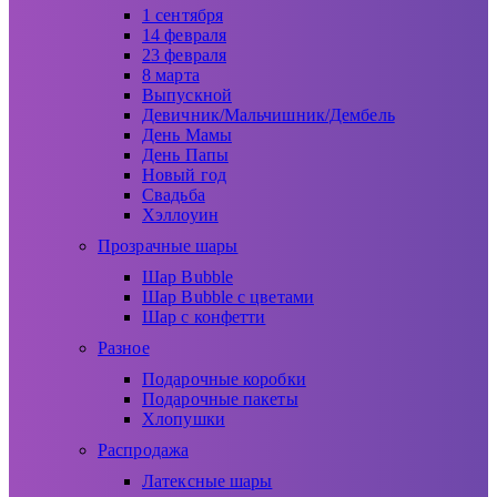
1 сентября
14 февраля
23 февраля
8 марта
Выпускной
Девичник/Мальчишник/Дембель
День Мамы
День Папы
Новый год
Свадьба
Хэллоуин
Прозрачные шары
Шар Bubble
Шар Bubble с цветами
Шар с конфетти
Разное
Подарочные коробки
Подарочные пакеты
Хлопушки
Распродажа
Латексные шары