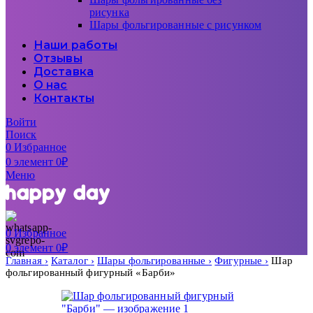
рисунка
Шары фольгированные с рисунком
Наши работы
Отзывы
Доставка
О нас
Контакты
Войти
Поиск
0
Избранное
0
элемент
0
₽
Меню
0
Избранное
0
элемент
0
₽
Главная
Каталог
Шары фольгированные
Фигурные
Шар
фольгированный фигурный «Барби»