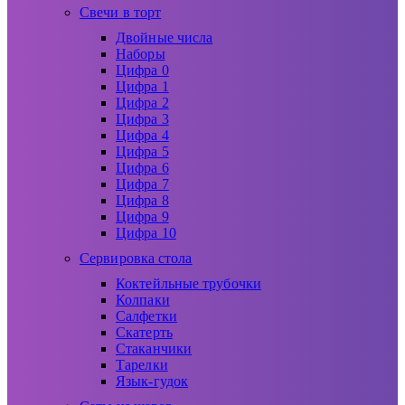
Свечи в торт
Двойные числа
Наборы
Цифра 0
Цифра 1
Цифра 2
Цифра 3
Цифра 4
Цифра 5
Цифра 6
Цифра 7
Цифра 8
Цифра 9
Цифра 10
Сервировка стола
Коктейльные трубочки
Колпаки
Салфетки
Скатерть
Стаканчики
Тарелки
Язык-гудок