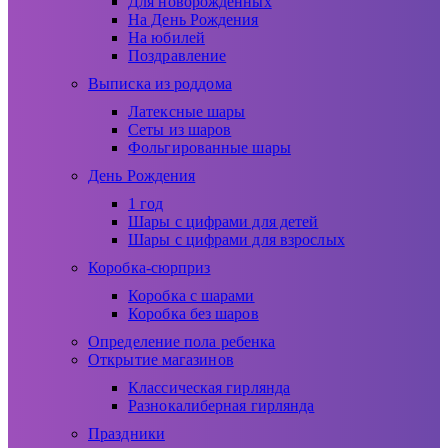
Для новорожденных
На День Рождения
На юбилей
Поздравление
Выписка из роддома
Латексные шары
Сеты из шаров
Фольгированные шары
День Рождения
1 год
Шары с цифрами для детей
Шары с цифрами для взрослых
Коробка-сюрприз
Коробка с шарами
Коробка без шаров
Определение пола ребенка
Открытие магазинов
Классическая гирлянда
Разнокалиберная гирлянда
Праздники