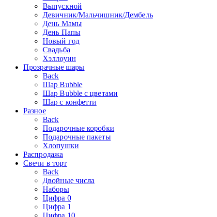
Выпускной
Девичник/Мальчишник/Дембель
День Мамы
День Папы
Новый год
Свадьба
Хэллоуин
Прозрачные шары
Back
Шар Bubble
Шар Bubble с цветами
Шар с конфетти
Разное
Back
Подарочные коробки
Подарочные пакеты
Хлопушки
Распродажа
Свечи в торт
Back
Двойные числа
Наборы
Цифра 0
Цифра 1
Цифра 10