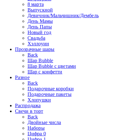
8 марта
Выпускной
Девичник/Мальчишник/Дембель
День Мамы
День Папы
Новый год
Свадьба
Хэллоуин
Прозрачные шары
Back
Шар Bubble
Шар Bubble с цветами
Шар с конфетти
Разное
Back
Подарочные коробки
Подарочные пакеты
Хлопушки
Распродажа
Свечи в торт
Back
Двойные числа
Наборы
Цифра 0
Цифра 1