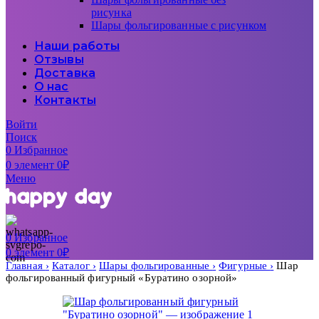
рисунка
Шары фольгированные с рисунком
Наши работы
Отзывы
Доставка
О нас
Контакты
Войти
Поиск
0
Избранное
0
элемент
0
₽
Меню
0
Избранное
0
элемент
0
₽
Главная
Каталог
Шары фольгированные
Фигурные
Шар
фольгированный фигурный «Буратино озорной»