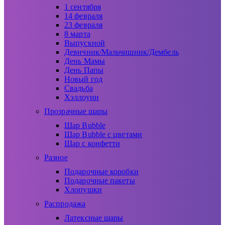
1 сентября
14 февраля
23 февраля
8 марта
Выпускной
Девичник/Мальчишник/Дембель
День Мамы
День Папы
Новый год
Свадьба
Хэллоуин
Прозрачные шары
Шар Bubble
Шар Bubble с цветами
Шар с конфетти
Разное
Подарочные коробки
Подарочные пакеты
Хлопушки
Распродажа
Латексные шары