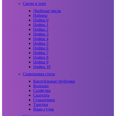
Свечи в торт
Двойные числа
Наборы
Цифра 0
Цифра 1
Цифра 2
Цифра 3
Цифра 4
Цифра 5
Цифра 6
Цифра 7
Цифра 8
Цифра 9
Цифра 10
Сервировка стола
Коктейльные трубочки
Колпаки
Салфетки
Скатерть
Стаканчики
Тарелки
Язык-гудок