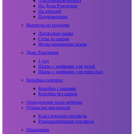
Для новорожденных
На День Рождения
На юбилей
Поздравление
Выписка из роддома
Латексные шары
Сеты из шаров
Фольгированные шары
День Рождения
1 год
Шары с цифрами для детей
Шары с цифрами для взрослых
Коробка-сюрприз
Коробка с шарами
Коробка без шаров
Определение пола ребенка
Открытие магазинов
Классическая гирлянда
Разнокалиберная гирлянда
Праздники