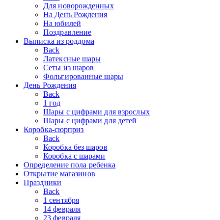
Для новорожденных
На День Рождения
На юбилей
Поздравление
Выписка из роддома
Back
Латексные шары
Сеты из шаров
Фольгированные шары
День Рождения
Back
1 год
Шары с цифрами для взрослых
Шары с цифрами для детей
Коробка-сюрприз
Back
Коробка без шаров
Коробка с шарами
Определение пола ребенка
Открытие магазинов
Праздники
Back
1 сентября
14 февраля
23 февраля