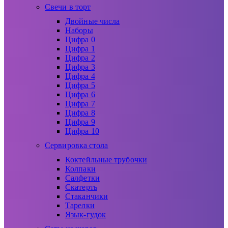
Свечи в торт
Двойные числа
Наборы
Цифра 0
Цифра 1
Цифра 2
Цифра 3
Цифра 4
Цифра 5
Цифра 6
Цифра 7
Цифра 8
Цифра 9
Цифра 10
Сервировка стола
Коктейльные трубочки
Колпаки
Салфетки
Скатерть
Стаканчики
Тарелки
Язык-гудок