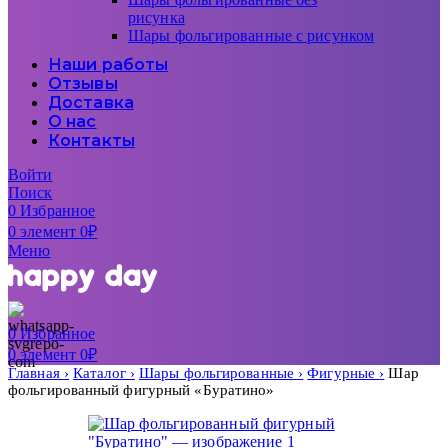
рисунка
Шары фольгированные с рисунком
Наши работы
Отзывы
Доставка
О нас
Контакты
Войти
Поиск
0
Избранное
0
элемент
0
₽
Меню
0
Избранное
0
элемент
0
₽
Главная
Каталог
Шары фольгированные
Фигурные
Шар
фольгированный фигурный «Буратино»