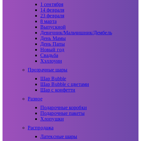
1 сентября
14 февраля
23 февраля
8 марта
Выпускной
Девичник/Мальчишник/Дембель
День Мамы
День Папы
Новый год
Свадьба
Хэллоуин
Прозрачные шары
Шар Bubble
Шар Bubble с цветами
Шар с конфетти
Разное
Подарочные коробки
Подарочные пакеты
Хлопушки
Распродажа
Латексные шары