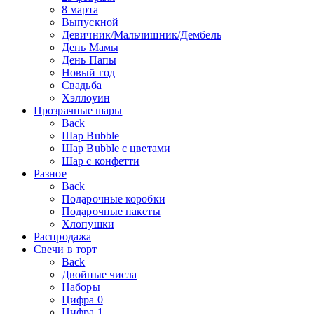
8 марта
Выпускной
Девичник/Мальчишник/Дембель
День Мамы
День Папы
Новый год
Свадьба
Хэллоуин
Прозрачные шары
Back
Шар Bubble
Шар Bubble с цветами
Шар с конфетти
Разное
Back
Подарочные коробки
Подарочные пакеты
Хлопушки
Распродажа
Свечи в торт
Back
Двойные числа
Наборы
Цифра 0
Цифра 1