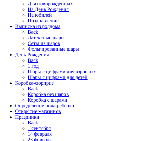
Для новорожденных
На День Рождения
На юбилей
Поздравление
Выписка из роддома
Back
Латексные шары
Сеты из шаров
Фольгированные шары
День Рождения
Back
1 год
Шары с цифрами для взрослых
Шары с цифрами для детей
Коробка-сюрприз
Back
Коробка без шаров
Коробка с шарами
Определение пола ребенка
Открытие магазинов
Праздники
Back
1 сентября
14 февраля
23 февраля