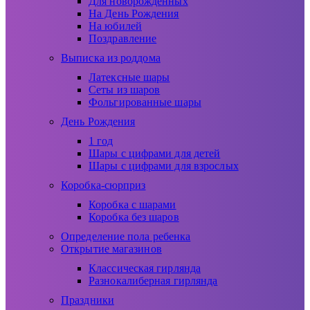
Для новорожденных
На День Рождения
На юбилей
Поздравление
Выписка из роддома
Латексные шары
Сеты из шаров
Фольгированные шары
День Рождения
1 год
Шары с цифрами для детей
Шары с цифрами для взрослых
Коробка-сюрприз
Коробка с шарами
Коробка без шаров
Определение пола ребенка
Открытие магазинов
Классическая гирлянда
Разнокалиберная гирлянда
Праздники