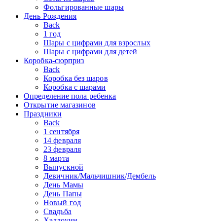
Фольгированные шары
День Рождения
Back
1 год
Шары с цифрами для взрослых
Шары с цифрами для детей
Коробка-сюрприз
Back
Коробка без шаров
Коробка с шарами
Определение пола ребенка
Открытие магазинов
Праздники
Back
1 сентября
14 февраля
23 февраля
8 марта
Выпускной
Девичник/Мальчишник/Дембель
День Мамы
День Папы
Новый год
Свадьба
Хэллоуин