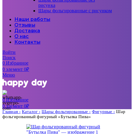
рисунка
Шары фольгированные с рисунком
Наши работы
Отзывы
Доставка
О нас
Контакты
Войти
Поиск
0
Избранное
0
элемент
0
₽
Меню
0
Избранное
0
элемент
0
₽
Главная
Каталог
Шары фольгированные
Фигурные
Шар
фольгированный фигурный «Бутылка Пива»