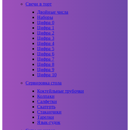
Свечи в торт
Двойные числа
Наборы
Цифра 0
Цифра 1
Цифра 2
Цифра 3
Цифра 4
Цифра 5
Цифра 6
Цифра 7
Цифра 8
Цифра 9
Цифра 10
Сервировка стола
Коктейльные трубочки
Колпаки
Салфетки
Скатерть
Стаканчики
Тарелки
Язык-гудок