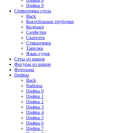
Цифра 8
Цифра 9
Сервировка стола
Back
Коктейльные трубочки
Колпаки
Салфетки
Скатерть
Стаканчики
Тарелки
Язык-гудок
Сеты из шаров
Фигуры из шаров
Фотозона
Цифры
Back
Наборы
Цифра 0
Цифра 1
Цифра 2
Цифра 3
Цифра 4
Цифра 5
Цифра 6
Цифра 7