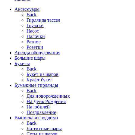
Аксессуары
Back
Гирлянда тассел
Грузики
Насос
Палочки
Разное
Розетки
Аренда оборудования
Большие шары
Букеты
Back
Букет из шаров
Крафт букет
Бумажные гирлянды
Back
Для новорожденных
На День Рождения
На юбилей
Поздравление
Выписка из роддома
Back
Латексные шары
Сеты из шаров