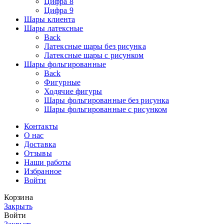
Цифра 8
Цифра 9
Шары клиента
Шары латексные
Back
Латексные шары без рисунка
Латексные шары с рисунком
Шары фольгированные
Back
Фигурные
Ходячие фигуры
Шары фольгированные без рисунка
Шары фольгированные с рисунком
Контакты
О нас
Доставка
Отзывы
Наши работы
Избранное
Войти
Корзина
Закрыть
Войти