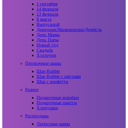
1 сентября
14 февраля
23 февраля
8 марта
Выпускной
Девичник/Мальчишник/Дембель
День Мамы
День Папы
Новый год
Свадьба
Хэллоуин
Прозрачные шары
Шар Bubble
Шар Bubble с цветами
Шар с конфетти
Разное
Подарочные коробки
Подарочные пакеты
Хлопушки
Распродажа
Латексные шары