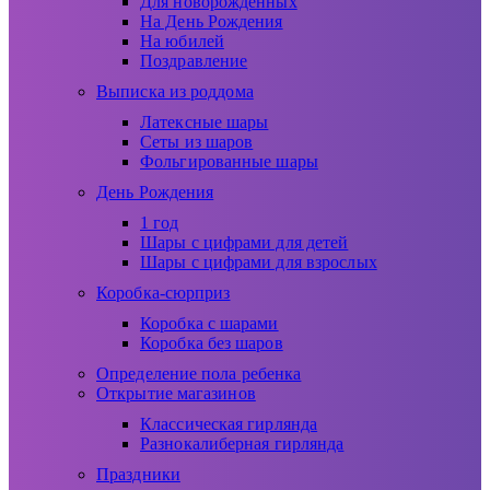
Для новорожденных
На День Рождения
На юбилей
Поздравление
Выписка из роддома
Латексные шары
Сеты из шаров
Фольгированные шары
День Рождения
1 год
Шары с цифрами для детей
Шары с цифрами для взрослых
Коробка-сюрприз
Коробка с шарами
Коробка без шаров
Определение пола ребенка
Открытие магазинов
Классическая гирлянда
Разнокалиберная гирлянда
Праздники