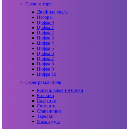
Свечи в торт
Двойные числа
Наборы
Цифра 0
Цифра 1
Цифра 2
Цифра 3
Цифра 4
Цифра 5
Цифра 6
Цифра 7
Цифра 8
Цифра 9
Цифра 10
Сервировка стола
Коктейльные трубочки
Колпаки
Салфетки
Скатерть
Стаканчики
Тарелки
Язык-гудок