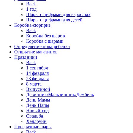
Back
1 год
Шары с цифрами для взрослых
Шары с цифрами для детей
Коробка-сюрприз
Back
Коробка без шаров
Коробка с шарами
Определение пола ребенка
Открытие магазинов
Праздники
Back
1 сентября
14 февраля
23 февраля
8 марта
Выпускной
Девичник/Мальчишник/Дембель
День Мамы
День Папы
Новый год
Свадьба
Хэллоуин
Прозрачные шары
Back