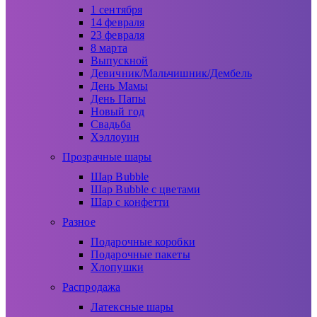
1 сентября
14 февраля
23 февраля
8 марта
Выпускной
Девичник/Мальчишник/Дембель
День Мамы
День Папы
Новый год
Свадьба
Хэллоуин
Прозрачные шары
Шар Bubble
Шар Bubble с цветами
Шар с конфетти
Разное
Подарочные коробки
Подарочные пакеты
Хлопушки
Распродажа
Латексные шары