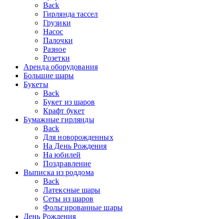
Back
Гирлянда тассел
Грузики
Насос
Палочки
Разное
Розетки
Аренда оборудования
Большие шары
Букеты
Back
Букет из шаров
Крафт букет
Бумажные гирлянды
Back
Для новорожденных
На День Рождения
На юбилей
Поздравление
Выписка из роддома
Back
Латексные шары
Сеты из шаров
Фольгированные шары
День Рождения