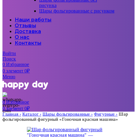
рисунка
Шары фольгированные с рисунком
Наши работы
Отзывы
Доставка
О нас
Контакты
Войти
Поиск
0
Избранное
0
элемент
0
₽
Меню
0
Избранное
0
элемент
0
₽
Главная
Каталог
Шары фольгированные
Фигурные
Шар
фольгированный фигурный «Гоночная красная машина»