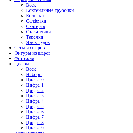
Back
Коктейльные трубочки
Колпаки
Салфетки
Скатерть
Стаканчики
Тарелки
Язык-гудок
Сеты из шаров
Фигуры из шаров
Фотозона
Цифры
Back
Наборы
Цифра 0
Цифра 1
Цифра 2
Цифра 3
Цифра 4
Цифра 5
Цифра 6
Цифра 7
Цифра 8
Цифра 9