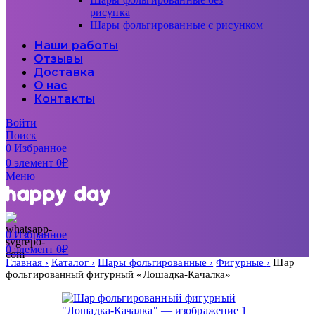
рисунка
Шары фольгированные с рисунком
Наши работы
Отзывы
Доставка
О нас
Контакты
Войти
Поиск
0
Избранное
0
элемент
0
₽
Меню
0
Избранное
0
элемент
0
₽
Главная
Каталог
Шары фольгированные
Фигурные
Шар
фольгированный фигурный «Лошадка-Качалка»