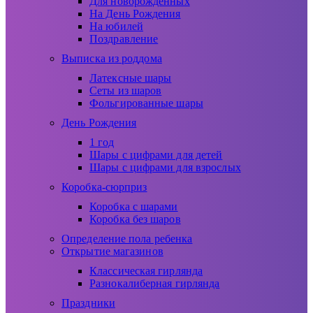
Для новорожденных
На День Рождения
На юбилей
Поздравление
Выписка из роддома
Латексные шары
Сеты из шаров
Фольгированные шары
День Рождения
1 год
Шары с цифрами для детей
Шары с цифрами для взрослых
Коробка-сюрприз
Коробка с шарами
Коробка без шаров
Определение пола ребенка
Открытие магазинов
Классическая гирлянда
Разнокалиберная гирлянда
Праздники