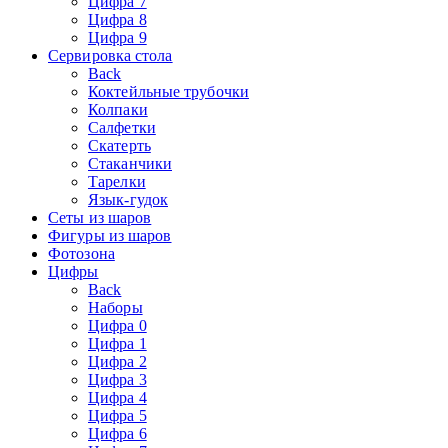
Цифра 7
Цифра 8
Цифра 9
Сервировка стола
Back
Коктейльные трубочки
Колпаки
Салфетки
Скатерть
Стаканчики
Тарелки
Язык-гудок
Сеты из шаров
Фигуры из шаров
Фотозона
Цифры
Back
Наборы
Цифра 0
Цифра 1
Цифра 2
Цифра 3
Цифра 4
Цифра 5
Цифра 6