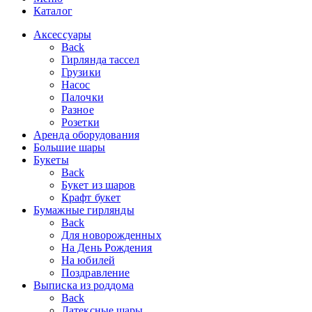
Каталог
Аксессуары
Back
Гирлянда тассел
Грузики
Насос
Палочки
Разное
Розетки
Аренда оборудования
Большие шары
Букеты
Back
Букет из шаров
Крафт букет
Бумажные гирлянды
Back
Для новорожденных
На День Рождения
На юбилей
Поздравление
Выписка из роддома
Back
Латексные шары