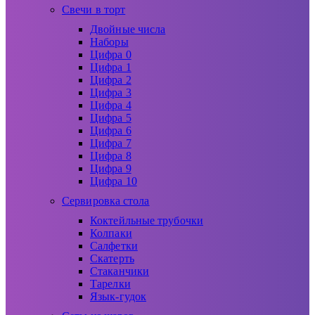
Свечи в торт
Двойные числа
Наборы
Цифра 0
Цифра 1
Цифра 2
Цифра 3
Цифра 4
Цифра 5
Цифра 6
Цифра 7
Цифра 8
Цифра 9
Цифра 10
Сервировка стола
Коктейльные трубочки
Колпаки
Салфетки
Скатерть
Стаканчики
Тарелки
Язык-гудок