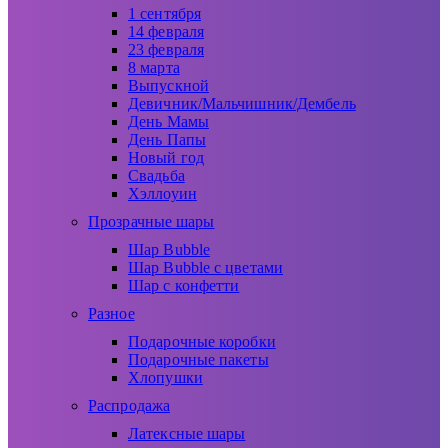
1 сентября
14 февраля
23 февраля
8 марта
Выпускной
Девичник/Мальчишник/Дембель
День Мамы
День Папы
Новый год
Свадьба
Хэллоуин
Прозрачные шары
Шар Bubble
Шар Bubble с цветами
Шар с конфетти
Разное
Подарочные коробки
Подарочные пакеты
Хлопушки
Распродажа
Латексные шары