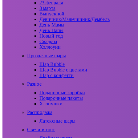
23 февраля
8 марта
Выпускной
Девичник/Мальчишник/Дембель
День Мамы
День Папы
Новый год
Свадьба
Хэллоуин
Прозрачные шары
Шар Bubble
Шар Bubble с цветами
Шар с конфетти
Разное
Подарочные коробки
Подарочные пакеты
Хлопушки
Распродажа
Латексные шары
Свечи в торт