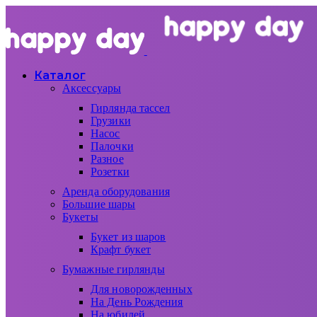
Каталог
Аксессуары
Гирлянда тассел
Грузики
Насос
Палочки
Разное
Розетки
Аренда оборудования
Большие шары
Букеты
Букет из шаров
Крафт букет
Бумажные гирлянды
Для новорожденных
На День Рождения
На юбилей