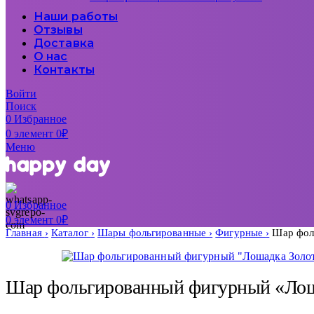
Наши работы
Отзывы
Доставка
О нас
Контакты
Войти
Поиск
0
Избранное
0
элемент
0
₽
Меню
0
Избранное
0
элемент
0
₽
Главная
Каталог
Шары фольгированные
Фигурные
Шар фол
Шар фольгированный фигурный «Лош