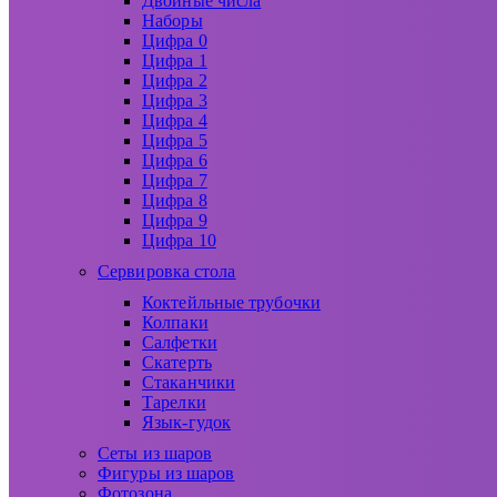
Двойные числа
Наборы
Цифра 0
Цифра 1
Цифра 2
Цифра 3
Цифра 4
Цифра 5
Цифра 6
Цифра 7
Цифра 8
Цифра 9
Цифра 10
Сервировка стола
Коктейльные трубочки
Колпаки
Салфетки
Скатерть
Стаканчики
Тарелки
Язык-гудок
Сеты из шаров
Фигуры из шаров
Фотозона