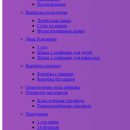
Поздравление
Выписка из роддома
Латексные шары
Сеты из шаров
Фольгированные шары
День Рождения
1 год
Шары с цифрами для детей
Шары с цифрами для взрослых
Коробка-сюрприз
Коробка с шарами
Коробка без шаров
Определение пола ребенка
Открытие магазинов
Классическая гирлянда
Разнокалиберная гирлянда
Праздники
1 сентября
14 февраля