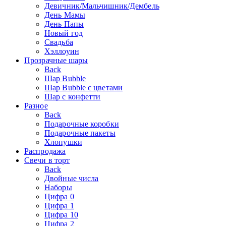
Девичник/Мальчишник/Дембель
День Мамы
День Папы
Новый год
Свадьба
Хэллоуин
Прозрачные шары
Back
Шар Bubble
Шар Bubble с цветами
Шар с конфетти
Разное
Back
Подарочные коробки
Подарочные пакеты
Хлопушки
Распродажа
Свечи в торт
Back
Двойные числа
Наборы
Цифра 0
Цифра 1
Цифра 10
Цифра 2