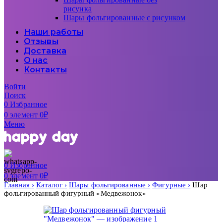
рисунка
Шары фольгированные с рисунком
Наши работы
Отзывы
Доставка
О нас
Контакты
Войти
Поиск
0
Избранное
0
элемент
0
₽
Меню
0
Избранное
0
элемент
0
₽
Главная
Каталог
Шары фольгированные
Фигурные
Шар
фольгированный фигурный «Медвежонок»