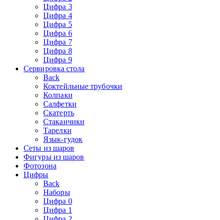
Цифра 3
Цифра 4
Цифра 5
Цифра 6
Цифра 7
Цифра 8
Цифра 9
Сервировка стола
Back
Коктейльные трубочки
Колпаки
Салфетки
Скатерть
Стаканчики
Тарелки
Язык-гудок
Сеты из шаров
Фигуры из шаров
Фотозона
Цифры
Back
Наборы
Цифра 0
Цифра 1
Цифра 2