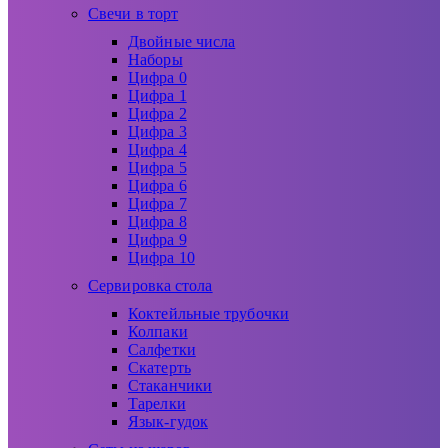
Свечи в торт
Двойные числа
Наборы
Цифра 0
Цифра 1
Цифра 2
Цифра 3
Цифра 4
Цифра 5
Цифра 6
Цифра 7
Цифра 8
Цифра 9
Цифра 10
Сервировка стола
Коктейльные трубочки
Колпаки
Салфетки
Скатерть
Стаканчики
Тарелки
Язык-гудок