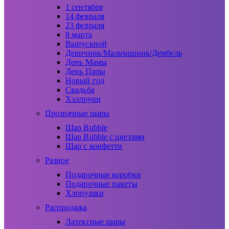
1 сентября
14 февраля
23 февраля
8 марта
Выпускной
Девичник/Мальчишник/Дембель
День Мамы
День Папы
Новый год
Свадьба
Хэллоуин
Прозрачные шары
Шар Bubble
Шар Bubble с цветами
Шар с конфетти
Разное
Подарочные коробки
Подарочные пакеты
Хлопушки
Распродажа
Латексные шары