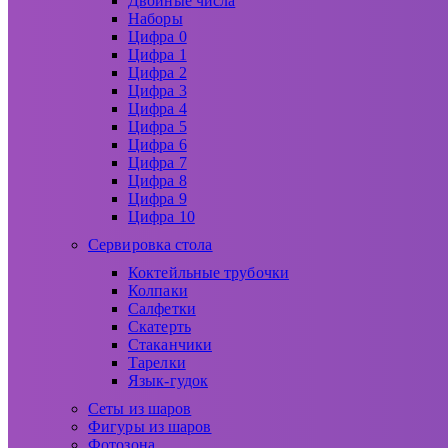
Двойные числа
Наборы
Цифра 0
Цифра 1
Цифра 2
Цифра 3
Цифра 4
Цифра 5
Цифра 6
Цифра 7
Цифра 8
Цифра 9
Цифра 10
Сервировка стола
Коктейльные трубочки
Колпаки
Салфетки
Скатерть
Стаканчики
Тарелки
Язык-гудок
Сеты из шаров
Фигуры из шаров
Фотозона