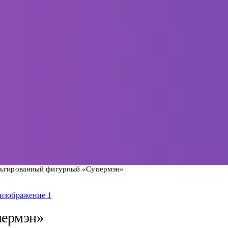
ьгированный фигурный «Супермэн»
пермэн»