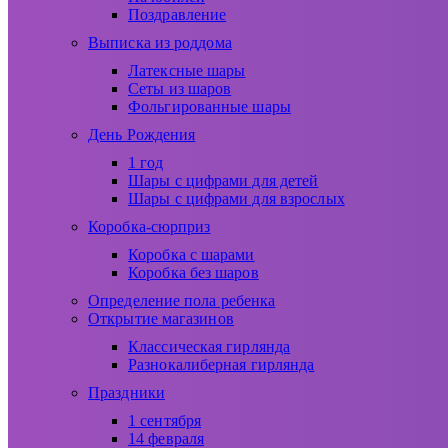
Поздравление
Выписка из роддома
Латексные шары
Сеты из шаров
Фольгированные шары
День Рождения
1 год
Шары с цифрами для детей
Шары с цифрами для взрослых
Коробка-сюрприз
Коробка с шарами
Коробка без шаров
Определение пола ребенка
Открытие магазинов
Классическая гирлянда
Разнокалиберная гирлянда
Праздники
1 сентября
14 февраля