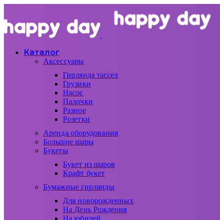
Каталог
Аксессуары
Гирлянда тассел
Грузики
Насос
Палочки
Разное
Розетки
Аренда оборудования
Большие шары
Букеты
Букет из шаров
Крафт букет
Бумажные гирлянды
Для новорожденных
На День Рождения
На юбилей