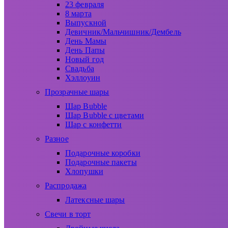
23 февраля
8 марта
Выпускной
Девичник/Мальчишник/Дембель
День Мамы
День Папы
Новый год
Свадьба
Хэллоуин
Прозрачные шары
Шар Bubble
Шар Bubble с цветами
Шар с конфетти
Разное
Подарочные коробки
Подарочные пакеты
Хлопушки
Распродажа
Латексные шары
Свечи в торт