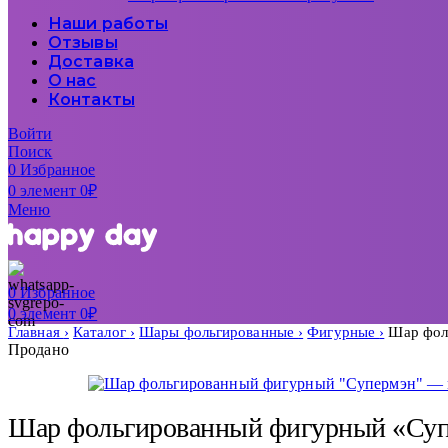
Наши работы
Отзывы
Доставка
О нас
Контакты
Войти
Поиск
0
Избранное
0
элемент
0
₽
Меню
0
Избранное
0
элемент
0
₽
Главная
Каталог
Шары фольгированные
Фигурные
Шар фол
Продано
Шар фольгированный фигурный «Су