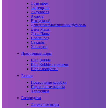
1 сентября
14 февраля
23 февраля
8 марта
Выпускной
Девичник/Мальчишник/Дембель
День Мамы
День Папы
Новый год
Свадьба
Хэллоуин
Прозрачные шары
Шар Bubble
Шар Bubble с цветами
Шар с конфетти
Разное
Подарочные коробки
Подарочные пакеты
Хлопушки
Распродажа
Латексные шары