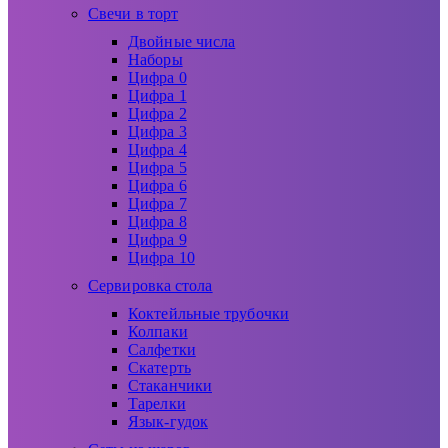
Свечи в торт
Двойные числа
Наборы
Цифра 0
Цифра 1
Цифра 2
Цифра 3
Цифра 4
Цифра 5
Цифра 6
Цифра 7
Цифра 8
Цифра 9
Цифра 10
Сервировка стола
Коктейльные трубочки
Колпаки
Салфетки
Скатерть
Стаканчики
Тарелки
Язык-гудок