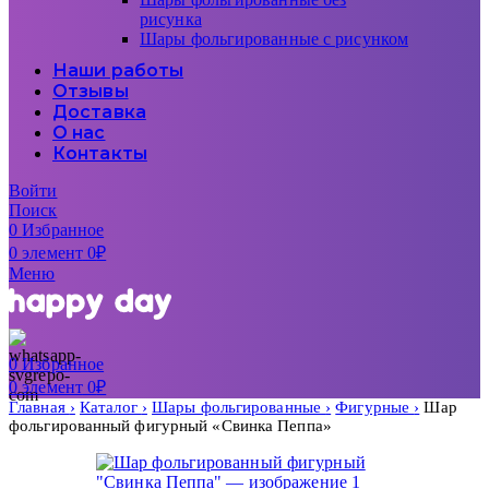
рисунка
Шары фольгированные с рисунком
Наши работы
Отзывы
Доставка
О нас
Контакты
Войти
Поиск
0
Избранное
0
элемент
0
₽
Меню
0
Избранное
0
элемент
0
₽
Главная
Каталог
Шары фольгированные
Фигурные
Шар
фольгированный фигурный «Свинка Пеппа»