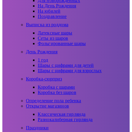
Для новорожденных
На День Рождения
На юбилей
Поздравление
Выписка из роддома
Латексные шары
Сеты из шаров
Фольгированные шары
День Рождения
1 год
Шары с цифрами для детей
Шары с цифрами для взрослых
Коробка-сюрприз
Коробка с шарами
Коробка без шаров
Определение пола ребенка
Открытие магазинов
Классическая гирлянда
Разнокалиберная гирлянда
Праздники