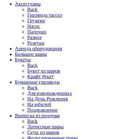
Аксессуары
Back
Гирлянда тассел
Грузики
Насос
Палочки
Разное
Розетки
Аренда оборудования
Большие шары
Букеты
Back
Букет из шаров
Крафт букет
Бумажные гирлянды
Back
Для новорожденных
На День Рождения
На юбилей
Поздравление
Выписка из роддома
Back
Латексные шары
Сеты из шаров
Фольгированные шары