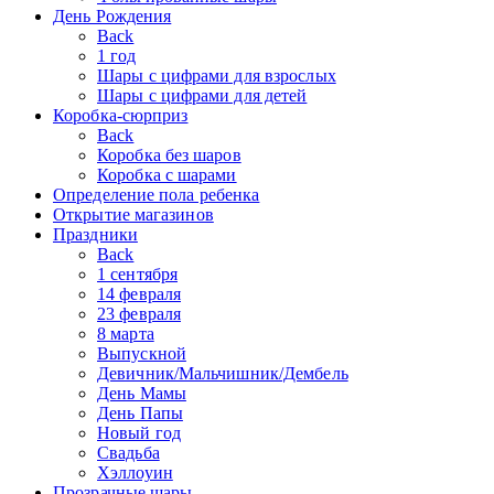
День Рождения
Back
1 год
Шары с цифрами для взрослых
Шары с цифрами для детей
Коробка-сюрприз
Back
Коробка без шаров
Коробка с шарами
Определение пола ребенка
Открытие магазинов
Праздники
Back
1 сентября
14 февраля
23 февраля
8 марта
Выпускной
Девичник/Мальчишник/Дембель
День Мамы
День Папы
Новый год
Свадьба
Хэллоуин
Прозрачные шары