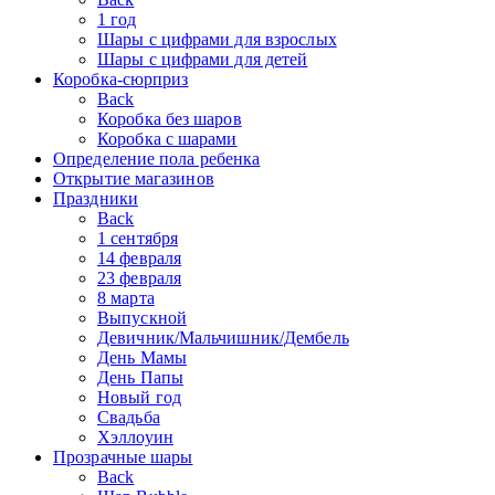
1 год
Шары с цифрами для взрослых
Шары с цифрами для детей
Коробка-сюрприз
Back
Коробка без шаров
Коробка с шарами
Определение пола ребенка
Открытие магазинов
Праздники
Back
1 сентября
14 февраля
23 февраля
8 марта
Выпускной
Девичник/Мальчишник/Дембель
День Мамы
День Папы
Новый год
Свадьба
Хэллоуин
Прозрачные шары
Back