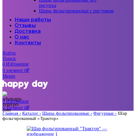
рисунка
Шары фольгированные с рисунком
Наши работы
Отзывы
Доставка
О нас
Контакты
Войти
Поиск
0
Избранное
0
элемент
0
₽
Меню
0
Избранное
0
элемент
0
₽
Главная
Каталог
Шары фольгированные
Фигурные
Шар
фольгированный «Трактор»