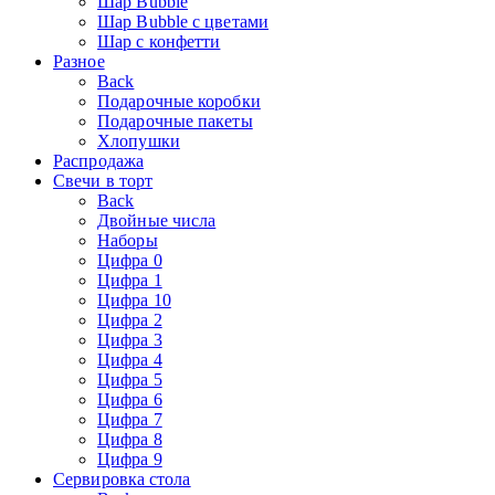
Шар Bubble
Шар Bubble с цветами
Шар с конфетти
Разное
Back
Подарочные коробки
Подарочные пакеты
Хлопушки
Распродажа
Свечи в торт
Back
Двойные числа
Наборы
Цифра 0
Цифра 1
Цифра 10
Цифра 2
Цифра 3
Цифра 4
Цифра 5
Цифра 6
Цифра 7
Цифра 8
Цифра 9
Сервировка стола