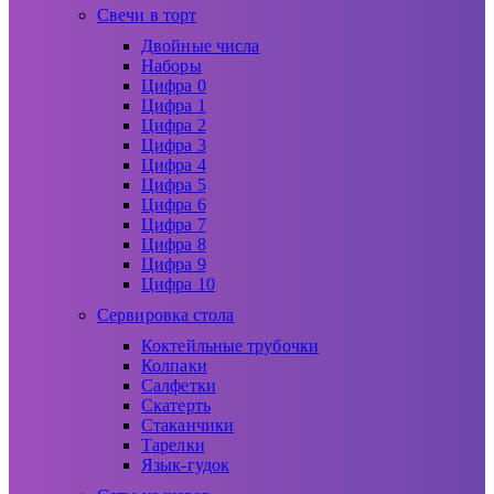
Свечи в торт
Двойные числа
Наборы
Цифра 0
Цифра 1
Цифра 2
Цифра 3
Цифра 4
Цифра 5
Цифра 6
Цифра 7
Цифра 8
Цифра 9
Цифра 10
Сервировка стола
Коктейльные трубочки
Колпаки
Салфетки
Скатерть
Стаканчики
Тарелки
Язык-гудок