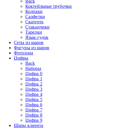
Back
Коктейльные трубочки
Колпаки
Салфетки
Скатерть
Стаканчики
Тарелки
Язык-гудок
Сеты из шаров
Фигуры из шаров
Фотозона
Цифры
Back
Наборы
Цифра 0
Цифра 1
Цифра 2
Цифра 3
Цифра 4
Цифра 5
Цифра 6
Цифра 7
Цифра 8
Цифра 9
Шары клиента