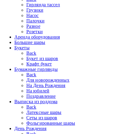
Гирлянда тассел
Грузики
Насос
Палочки
Разное
Розетки
Аренда оборудования
Большие шары
Букеты
Back
Букет из шаров
Крафт букет
Бумажные гирлянды
Back
Для новорожденных
На День Рождения
На юбилей
Поздравление
Выписка из роддома
Back
Латексные шары
Сеты из шаров
Фольгированные шары
День Рождения
Back