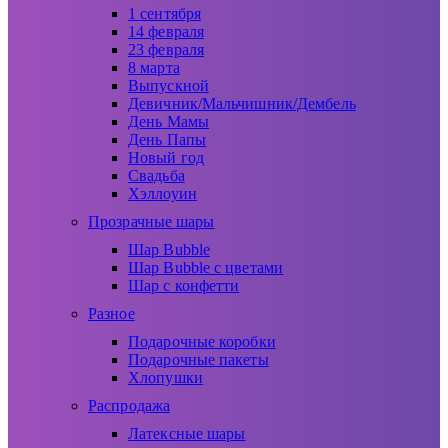
1 сентября
14 февраля
23 февраля
8 марта
Выпускной
Девичник/Мальчишник/Дембель
День Мамы
День Папы
Новый год
Свадьба
Хэллоуин
Прозрачные шары
Шар Bubble
Шар Bubble с цветами
Шар с конфетти
Разное
Подарочные коробки
Подарочные пакеты
Хлопушки
Распродажа
Латексные шары