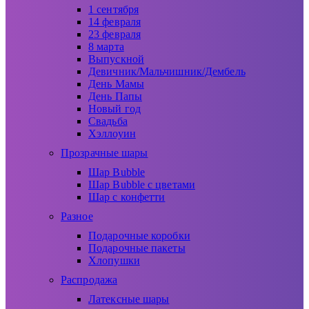
1 сентября
14 февраля
23 февраля
8 марта
Выпускной
Девичник/Мальчишник/Дембель
День Мамы
День Папы
Новый год
Свадьба
Хэллоуин
Прозрачные шары
Шар Bubble
Шар Bubble с цветами
Шар с конфетти
Разное
Подарочные коробки
Подарочные пакеты
Хлопушки
Распродажа
Латексные шары