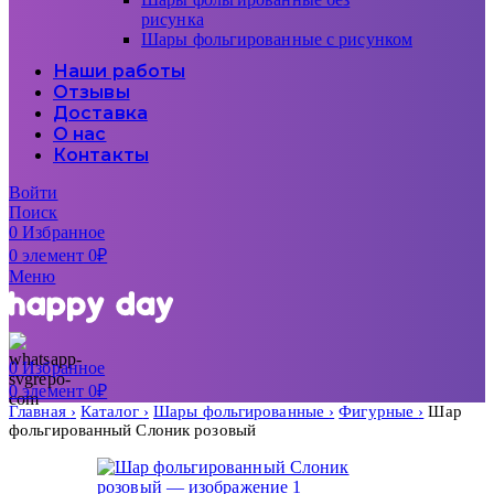
рисунка
Шары фольгированные с рисунком
Наши работы
Отзывы
Доставка
О нас
Контакты
Войти
Поиск
0
Избранное
0
элемент
0
₽
Меню
0
Избранное
0
элемент
0
₽
Главная
Каталог
Шары фольгированные
Фигурные
Шар
фольгированный Слоник розовый