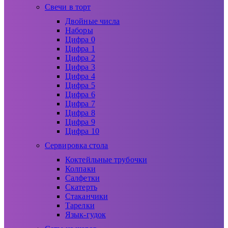
Свечи в торт
Двойные числа
Наборы
Цифра 0
Цифра 1
Цифра 2
Цифра 3
Цифра 4
Цифра 5
Цифра 6
Цифра 7
Цифра 8
Цифра 9
Цифра 10
Сервировка стола
Коктейльные трубочки
Колпаки
Салфетки
Скатерть
Стаканчики
Тарелки
Язык-гудок