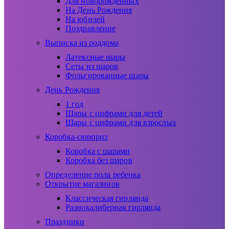
Для новорожденных
На День Рождения
На юбилей
Поздравление
Выписка из роддома
Латексные шары
Сеты из шаров
Фольгированные шары
День Рождения
1 год
Шары с цифрами для детей
Шары с цифрами для взрослых
Коробка-сюрприз
Коробка с шарами
Коробка без шаров
Определение пола ребенка
Открытие магазинов
Классическая гирлянда
Разнокалиберная гирлянда
Праздники