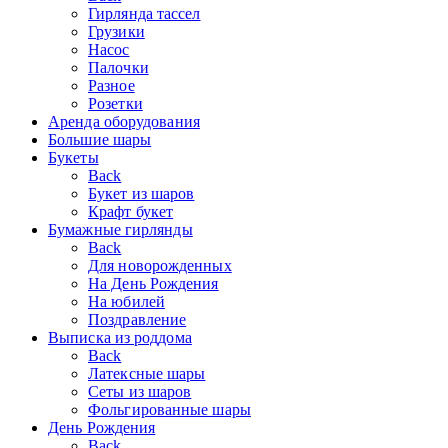
Гирлянда тассел
Грузики
Насос
Палочки
Разное
Розетки
Аренда оборудования
Большие шары
Букеты
Back
Букет из шаров
Крафт букет
Бумажные гирлянды
Back
Для новорожденных
На День Рождения
На юбилей
Поздравление
Выписка из роддома
Back
Латексные шары
Сеты из шаров
Фольгированные шары
День Рождения
Back