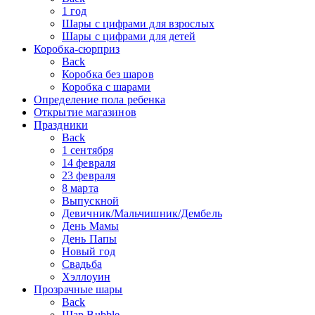
1 год
Шары с цифрами для взрослых
Шары с цифрами для детей
Коробка-сюрприз
Back
Коробка без шаров
Коробка с шарами
Определение пола ребенка
Открытие магазинов
Праздники
Back
1 сентября
14 февраля
23 февраля
8 марта
Выпускной
Девичник/Мальчишник/Дембель
День Мамы
День Папы
Новый год
Свадьба
Хэллоуин
Прозрачные шары
Back
Шар Bubble