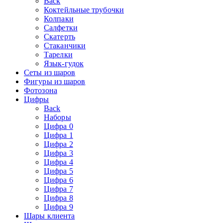
Back
Коктейльные трубочки
Колпаки
Салфетки
Скатерть
Стаканчики
Тарелки
Язык-гудок
Сеты из шаров
Фигуры из шаров
Фотозона
Цифры
Back
Наборы
Цифра 0
Цифра 1
Цифра 2
Цифра 3
Цифра 4
Цифра 5
Цифра 6
Цифра 7
Цифра 8
Цифра 9
Шары клиента