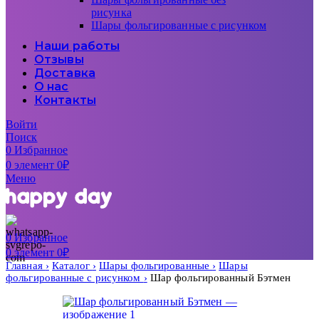
рисунка
Шары фольгированные с рисунком
Наши работы
Отзывы
Доставка
О нас
Контакты
Войти
Поиск
0
Избранное
0
элемент
0
₽
Меню
0
Избранное
0
элемент
0
₽
Главная
Каталог
Шары фольгированные
Шары
фольгированные с рисунком
Шар фольгированный Бэтмен