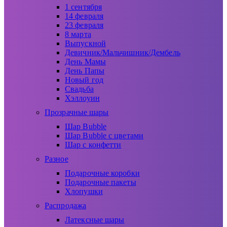
1 сентября
14 февраля
23 февраля
8 марта
Выпускной
Девичник/Мальчишник/Дембель
День Мамы
День Папы
Новый год
Свадьба
Хэллоуин
Прозрачные шары
Шар Bubble
Шар Bubble с цветами
Шар с конфетти
Разное
Подарочные коробки
Подарочные пакеты
Хлопушки
Распродажа
Латексные шары