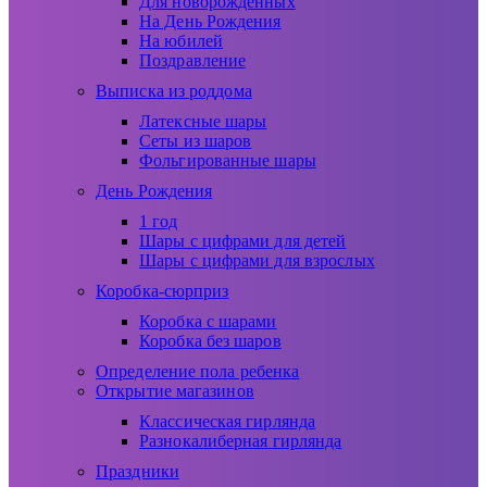
Для новорожденных
На День Рождения
На юбилей
Поздравление
Выписка из роддома
Латексные шары
Сеты из шаров
Фольгированные шары
День Рождения
1 год
Шары с цифрами для детей
Шары с цифрами для взрослых
Коробка-сюрприз
Коробка с шарами
Коробка без шаров
Определение пола ребенка
Открытие магазинов
Классическая гирлянда
Разнокалиберная гирлянда
Праздники