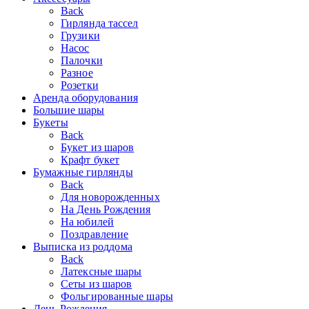
Back
Гирлянда тассел
Грузики
Насос
Палочки
Разное
Розетки
Аренда оборудования
Большие шары
Букеты
Back
Букет из шаров
Крафт букет
Бумажные гирлянды
Back
Для новорожденных
На День Рождения
На юбилей
Поздравление
Выписка из роддома
Back
Латексные шары
Сеты из шаров
Фольгированные шары
День Рождения