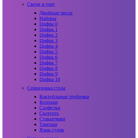
Свечи в торт
Двойные числа
Наборы
Цифра 0
Цифра 1
Цифра 2
Цифра 3
Цифра 4
Цифра 5
Цифра 6
Цифра 7
Цифра 8
Цифра 9
Цифра 10
Сервировка стола
Коктейльные трубочки
Колпаки
Салфетки
Скатерть
Стаканчики
Тарелки
Язык-гудок