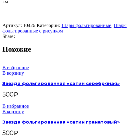
км.
Артикул:
10426
Категории:
Шары фольгированные
,
Шары
фольгированные с рисунком
Share:
Похожие
В избранное
В корзину
Звезда фольгированная «сатин серебряная»
500
₽
В избранное
В корзину
Звезда фольгированная «сатин гранатовый»
500
₽