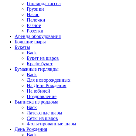
Гирлянда тассел
Грузики
Насос
Палочки
Разное
Розетки
Аренда оборудования
Большие шары
Букеты
Back
Букет из шаров
Крафт букет
Бумажные гирлянды
Back
Для новорожденных
На День Рождения
На юбилей
Поздравление
Выписка из роддома
Back
Латексные шары
Сеты из шаров
Фольгированные шары
День Рождения
Back