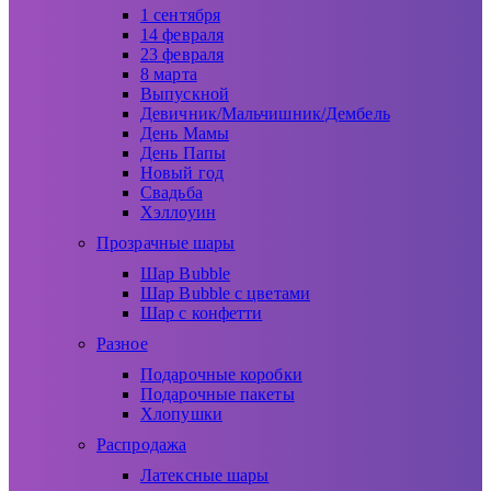
1 сентября
14 февраля
23 февраля
8 марта
Выпускной
Девичник/Мальчишник/Дембель
День Мамы
День Папы
Новый год
Свадьба
Хэллоуин
Прозрачные шары
Шар Bubble
Шар Bubble с цветами
Шар с конфетти
Разное
Подарочные коробки
Подарочные пакеты
Хлопушки
Распродажа
Латексные шары