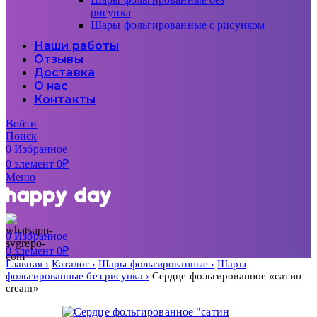
рисунка
Шары фольгированные с рисунком
Наши работы
Отзывы
Доставка
О нас
Контакты
Войти
Поиск
0
Избранное
0
элемент
0
₽
Меню
0
Избранное
0
элемент
0
₽
Главная
Каталог
Шары фольгированные
Шары
фольгированные без рисунка
Сердце фольгированное «сатин
cream»