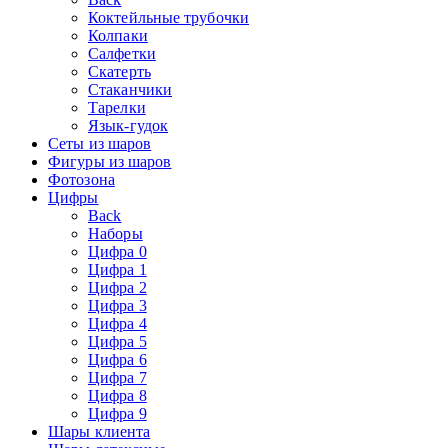
Коктейльные трубочки
Колпаки
Салфетки
Скатерть
Стаканчики
Тарелки
Язык-гудок
Сеты из шаров
Фигуры из шаров
Фотозона
Цифры
Back
Наборы
Цифра 0
Цифра 1
Цифра 2
Цифра 3
Цифра 4
Цифра 5
Цифра 6
Цифра 7
Цифра 8
Цифра 9
Шары клиента