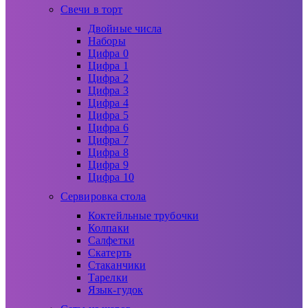
Свечи в торт
Двойные числа
Наборы
Цифра 0
Цифра 1
Цифра 2
Цифра 3
Цифра 4
Цифра 5
Цифра 6
Цифра 7
Цифра 8
Цифра 9
Цифра 10
Сервировка стола
Коктейльные трубочки
Колпаки
Салфетки
Скатерть
Стаканчики
Тарелки
Язык-гудок