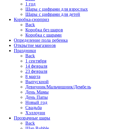
1 год
Шары с цифрами для взрослых
Шары с цифрами для детей
Коробка-сюрприз
Back
Коробка без шаров
Коробка с шарами
Определение пола ребенка
Открытие магазинов
Праздники
Back
1 сентября
14 февраля
23 февраля
8 марта
Выпускной
Девичник/Мальчишник/Дембель
День Мамы
День Папы
Новый год
Свадьба
Хэллоуин
Прозрачные шары
Back
Шар Bubble