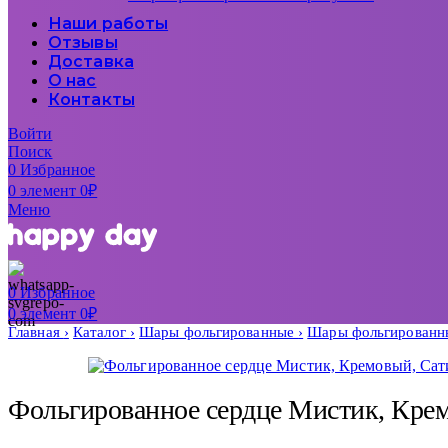
Наши работы
Отзывы
Доставка
О нас
Контакты
Войти
Поиск
0
Избранное
0
элемент
0
₽
Меню
0
Избранное
0
элемент
0
₽
Главная
Каталог
Шары фольгированные
Шары фольгированны
Фольгированное сердце Мистик, Кре