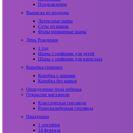
Поздравление
Выписка из роддома
Латексные шары
Сеты из шаров
Фольгированные шары
День Рождения
1 год
Шары с цифрами для детей
Шары с цифрами для взрослых
Коробка-сюрприз
Коробка с шарами
Коробка без шаров
Определение пола ребенка
Открытие магазинов
Классическая гирлянда
Разнокалиберная гирлянда
Праздники
1 сентября
14 февраля