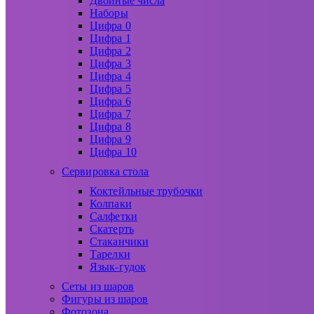
Двойные числа
Наборы
Цифра 0
Цифра 1
Цифра 2
Цифра 3
Цифра 4
Цифра 5
Цифра 6
Цифра 7
Цифра 8
Цифра 9
Цифра 10
Сервировка стола
Коктейльные трубочки
Колпаки
Салфетки
Скатерть
Стаканчики
Тарелки
Язык-гудок
Сеты из шаров
Фигуры из шаров
Фотозона