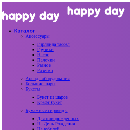
Каталог
Аксессуары
Гирлянда тассел
Грузики
Насос
Палочки
Разное
Розетки
Аренда оборудования
Большие шары
Букеты
Букет из шаров
Крафт букет
Бумажные гирлянды
Для новорожденных
На День Рождения
На юбилей