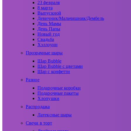
23 февраля
8 марта
Выпускной
Девичник/Мальчишник/Дембель
День Мамы
День Папы
Новый год
Свадьба
Хэллоуин
Прозрачные шары
Шар Bubble
Шар Bubble с цветами
Шар с конфетти
Разное
Подарочные коробки
Подарочные пакеты
Хлопушки
Распродажа
Латексные шары
Свечи в торт