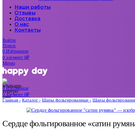
Наши работы
Отзывы
Доставка
О нас
Контакты
Войти
Поиск
0
Избранное
0
элемент
0
₽
Меню
0
Избранное
0
элемент
0
₽
Главная
Каталог
Шары фольгированные
Шары фольгированны
Сердце фольгированное «сатин румян