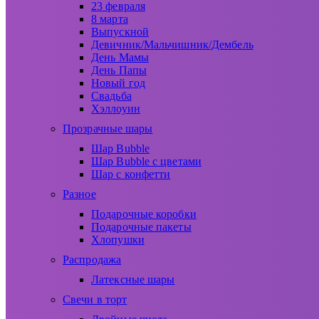
23 февраля
8 марта
Выпускной
Девичник/Мальчишник/Дембель
День Мамы
День Папы
Новый год
Свадьба
Хэллоуин
Прозрачные шары
Шар Bubble
Шар Bubble с цветами
Шар с конфетти
Разное
Подарочные коробки
Подарочные пакеты
Хлопушки
Распродажа
Латексные шары
Свечи в торт