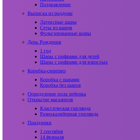
Поздравление
Выписка из роддома
Латексные шары
Сеты из шаров
Фольгированные шары
День Рождения
1 год
Шары с цифрами для детей
Шары с цифрами для взрослых
Коробка-сюрприз
Коробка с шарами
Коробка без шаров
Определение пола ребенка
Открытие магазинов
Классическая гирлянда
Разнокалиберная гирлянда
Праздники
1 сентября
14 февраля