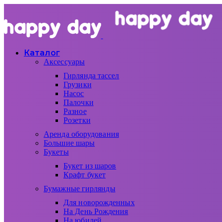
Каталог
Аксессуары
Гирлянда тассел
Грузики
Насос
Палочки
Разное
Розетки
Аренда оборудования
Большие шары
Букеты
Букет из шаров
Крафт букет
Бумажные гирлянды
Для новорожденных
На День Рождения
На юбилей