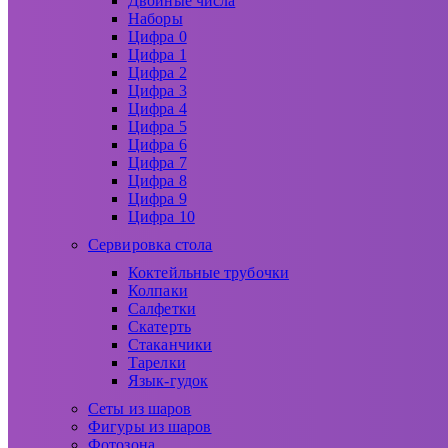
Двойные числа
Наборы
Цифра 0
Цифра 1
Цифра 2
Цифра 3
Цифра 4
Цифра 5
Цифра 6
Цифра 7
Цифра 8
Цифра 9
Цифра 10
Сервировка стола
Коктейльные трубочки
Колпаки
Салфетки
Скатерть
Стаканчики
Тарелки
Язык-гудок
Сеты из шаров
Фигуры из шаров
Фотозона