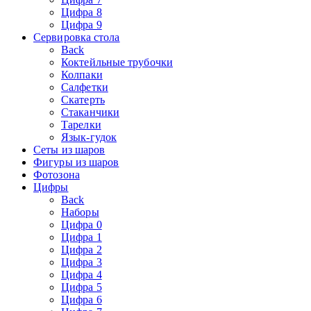
Цифра 8
Цифра 9
Сервировка стола
Back
Коктейльные трубочки
Колпаки
Салфетки
Скатерть
Стаканчики
Тарелки
Язык-гудок
Сеты из шаров
Фигуры из шаров
Фотозона
Цифры
Back
Наборы
Цифра 0
Цифра 1
Цифра 2
Цифра 3
Цифра 4
Цифра 5
Цифра 6