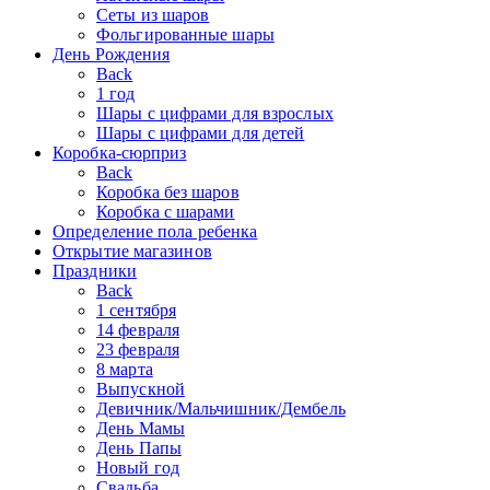
Сеты из шаров
Фольгированные шары
День Рождения
Back
1 год
Шары с цифрами для взрослых
Шары с цифрами для детей
Коробка-сюрприз
Back
Коробка без шаров
Коробка с шарами
Определение пола ребенка
Открытие магазинов
Праздники
Back
1 сентября
14 февраля
23 февраля
8 марта
Выпускной
Девичник/Мальчишник/Дембель
День Мамы
День Папы
Новый год
Свадьба