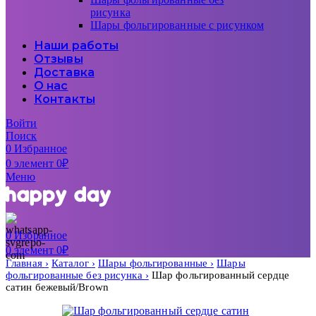
рисунка
Шары фольгированные с рисунком
Наши работы
Отзывы
Доставка
О нас
Контакты
Войти
Поиск
0
Избранное
0
элемент
0
₽
Меню
0
Избранное
0
элемент
0
₽
Главная
Каталог
Шары фольгированные
Шары
фольгированные без рисунка
Шар фольгированный сердце
сатин бежевый/Brown