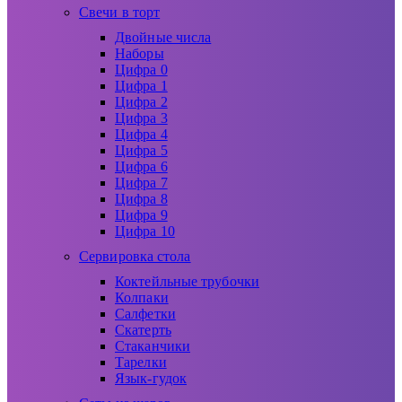
Свечи в торт
Двойные числа
Наборы
Цифра 0
Цифра 1
Цифра 2
Цифра 3
Цифра 4
Цифра 5
Цифра 6
Цифра 7
Цифра 8
Цифра 9
Цифра 10
Сервировка стола
Коктейльные трубочки
Колпаки
Салфетки
Скатерть
Стаканчики
Тарелки
Язык-гудок