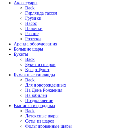
Аксессуары
Back
Гирлянда тассел
Грузики
Насос
Палочки
Разное
Розетки
Аренда оборудования
Большие шары
Букеты
Back
Букет из шаров
Крафт букет
Бумажные гирлянды
Back
Для новорожденных
На День Рождения
На юбилей
Поздравление
Выписка из роддома
Back
Латексные шары
Сеты из шаров
Фольгированные шары