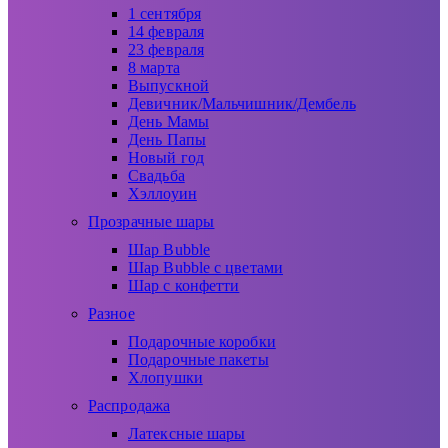
1 сентября
14 февраля
23 февраля
8 марта
Выпускной
Девичник/Мальчишник/Дембель
День Мамы
День Папы
Новый год
Свадьба
Хэллоуин
Прозрачные шары
Шар Bubble
Шар Bubble с цветами
Шар с конфетти
Разное
Подарочные коробки
Подарочные пакеты
Хлопушки
Распродажа
Латексные шары