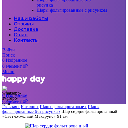
рисунка
Шары фольгированные с рисунком
Наши работы
Отзывы
Доставка
О нас
Контакты
Войти
Поиск
0
Избранное
0
элемент
0
₽
Меню
0
Избранное
0
элемент
0
₽
Главная
Каталог
Шары фольгированные
Шары
фольгированные без рисунка
Шар сердце фольгированный
«Светло-желтый Макарунс» 91 см