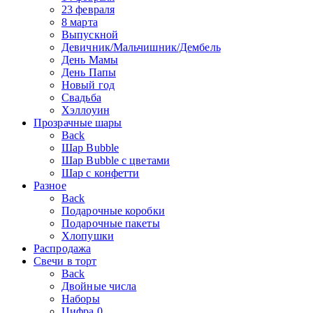
23 февраля
8 марта
Выпускной
Девичник/Мальчишник/Дембель
День Мамы
День Папы
Новый год
Свадьба
Хэллоуин
Прозрачные шары
Back
Шар Bubble
Шар Bubble с цветами
Шар с конфетти
Разное
Back
Подарочные коробки
Подарочные пакеты
Хлопушки
Распродажа
Свечи в торт
Back
Двойные числа
Наборы
Цифра 0