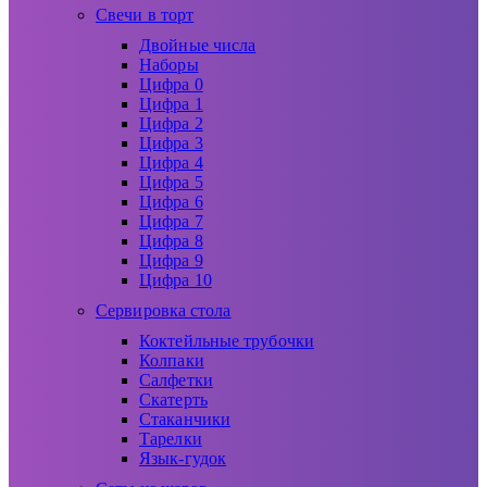
Свечи в торт
Двойные числа
Наборы
Цифра 0
Цифра 1
Цифра 2
Цифра 3
Цифра 4
Цифра 5
Цифра 6
Цифра 7
Цифра 8
Цифра 9
Цифра 10
Сервировка стола
Коктейльные трубочки
Колпаки
Салфетки
Скатерть
Стаканчики
Тарелки
Язык-гудок