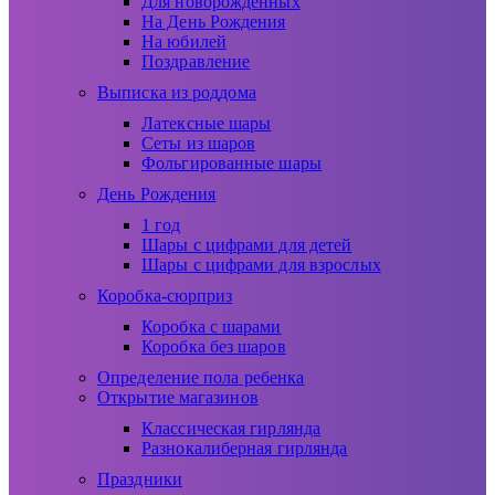
Для новорожденных
На День Рождения
На юбилей
Поздравление
Выписка из роддома
Латексные шары
Сеты из шаров
Фольгированные шары
День Рождения
1 год
Шары с цифрами для детей
Шары с цифрами для взрослых
Коробка-сюрприз
Коробка с шарами
Коробка без шаров
Определение пола ребенка
Открытие магазинов
Классическая гирлянда
Разнокалиберная гирлянда
Праздники