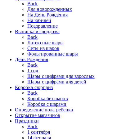
Back
Для новорожденных
На День Рождения
На юбилей
Поздравление
Выписка из роддома
Back
Латексные шары
Сеты из шаров
Фольгированные шары
День Рождения
Back
1 год
Шары с цифрами для взрослых
Шары с цифрами для детей
Коробка-сюрприз
Back
Коробка без шаров
Коробка с шарами
Определение пола ребенка
Открытие магазинов
Праздники
Back
1 сентября
14 февраля