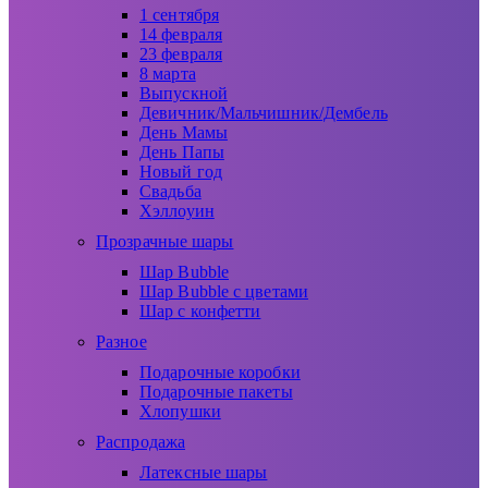
1 сентября
14 февраля
23 февраля
8 марта
Выпускной
Девичник/Мальчишник/Дембель
День Мамы
День Папы
Новый год
Свадьба
Хэллоуин
Прозрачные шары
Шар Bubble
Шар Bubble с цветами
Шар с конфетти
Разное
Подарочные коробки
Подарочные пакеты
Хлопушки
Распродажа
Латексные шары