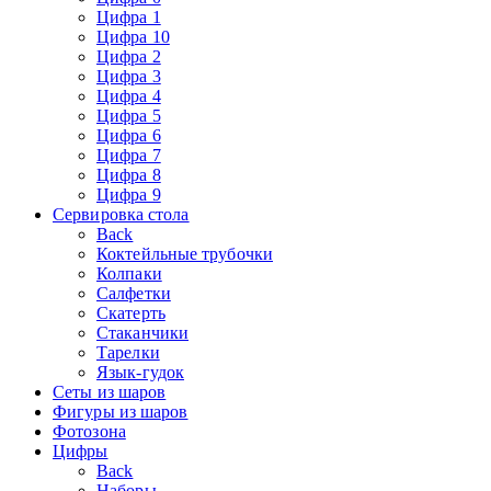
Цифра 1
Цифра 10
Цифра 2
Цифра 3
Цифра 4
Цифра 5
Цифра 6
Цифра 7
Цифра 8
Цифра 9
Сервировка стола
Back
Коктейльные трубочки
Колпаки
Салфетки
Скатерть
Стаканчики
Тарелки
Язык-гудок
Сеты из шаров
Фигуры из шаров
Фотозона
Цифры
Back
Наборы