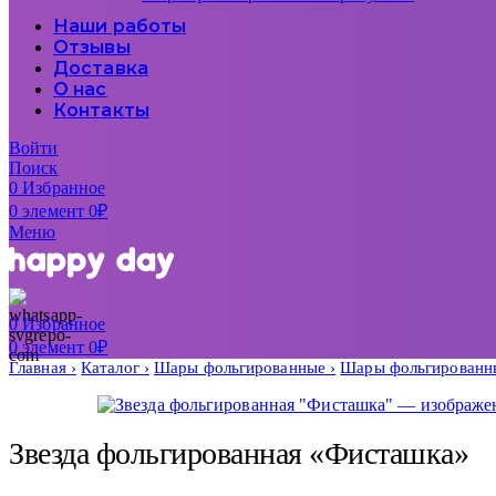
Наши работы
Отзывы
Доставка
О нас
Контакты
Войти
Поиск
0
Избранное
0
элемент
0
₽
Меню
0
Избранное
0
элемент
0
₽
Главная
Каталог
Шары фольгированные
Шары фольгированны
Звезда фольгированная «Фисташка»