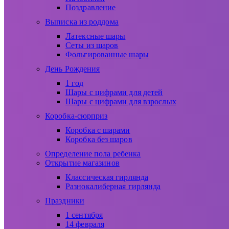
Поздравление
Выписка из роддома
Латексные шары
Сеты из шаров
Фольгированные шары
День Рождения
1 год
Шары с цифрами для детей
Шары с цифрами для взрослых
Коробка-сюрприз
Коробка с шарами
Коробка без шаров
Определение пола ребенка
Открытие магазинов
Классическая гирлянда
Разнокалиберная гирлянда
Праздники
1 сентября
14 февраля