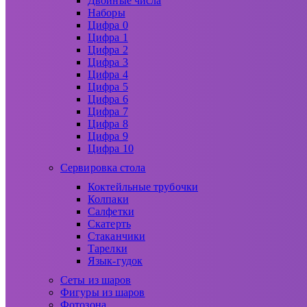
Двойные числа
Наборы
Цифра 0
Цифра 1
Цифра 2
Цифра 3
Цифра 4
Цифра 5
Цифра 6
Цифра 7
Цифра 8
Цифра 9
Цифра 10
Сервировка стола
Коктейльные трубочки
Колпаки
Салфетки
Скатерть
Стаканчики
Тарелки
Язык-гудок
Сеты из шаров
Фигуры из шаров
Фотозона