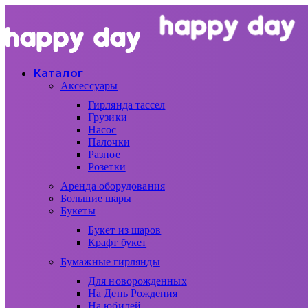
Каталог
Аксессуары
Гирлянда тассел
Грузики
Насос
Палочки
Разное
Розетки
Аренда оборудования
Большие шары
Букеты
Букет из шаров
Крафт букет
Бумажные гирлянды
Для новорожденных
На День Рождения
На юбилей