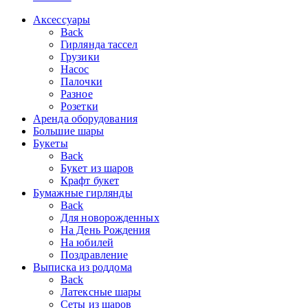
Аксессуары
Back
Гирлянда тассел
Грузики
Насос
Палочки
Разное
Розетки
Аренда оборудования
Большие шары
Букеты
Back
Букет из шаров
Крафт букет
Бумажные гирлянды
Back
Для новорожденных
На День Рождения
На юбилей
Поздравление
Выписка из роддома
Back
Латексные шары
Сеты из шаров