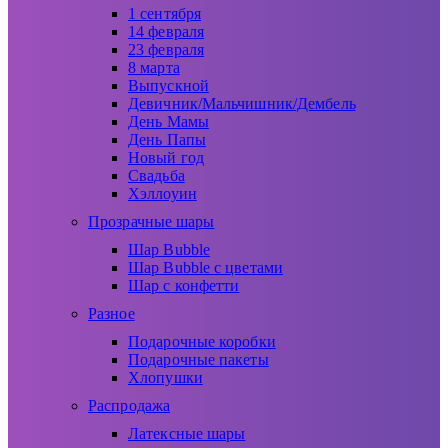
1 сентября
14 февраля
23 февраля
8 марта
Выпускной
Девичник/Мальчишник/Дембель
День Мамы
День Папы
Новый год
Свадьба
Хэллоуин
Прозрачные шары
Шар Bubble
Шар Bubble с цветами
Шар с конфетти
Разное
Подарочные коробки
Подарочные пакеты
Хлопушки
Распродажа
Латексные шары