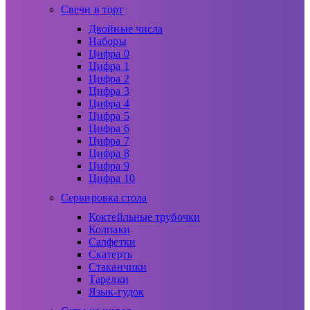
Свечи в торт
Двойные числа
Наборы
Цифра 0
Цифра 1
Цифра 2
Цифра 3
Цифра 4
Цифра 5
Цифра 6
Цифра 7
Цифра 8
Цифра 9
Цифра 10
Сервировка стола
Коктейльные трубочки
Колпаки
Салфетки
Скатерть
Стаканчики
Тарелки
Язык-гудок