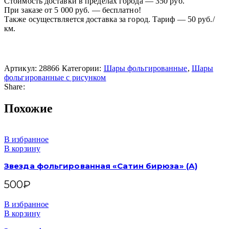
Стоимость доставки в пределах города — 350 руб.
При заказе от 5 000 руб. — бесплатно!
Также осуществляется доставка за город. Тариф — 50 руб./
км.
Артикул:
28866
Категории:
Шары фольгированные
,
Шары
фольгированные с рисунком
Share:
Похожие
В избранное
В корзину
Звезда фольгированная «Сатин бирюза» (А)
500
₽
В избранное
В корзину