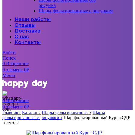
рисунка
Шары фольгированные с рисунком
Наши работы
Отзывы
Доставка
О нас
Контакты
Войти
Поиск
0
Избранное
0
элемент
0
₽
Меню
0
Избранное
0
элемент
0
₽
Главная
Каталог
Шары фольгированные
Шары
фольгированные с рисунком
Шар фольгированный Кург «СДР
космос»