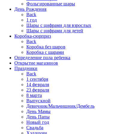
Фольгированные шары
День Рождения
Back
1 год
Шары с цифрами для взрослых
Шары с цифрами для детей
Коробка-сюрприз
Back
Коробка без шаров
Коробка с шарами
Определение пола ребенка
Открытие магазинов
Праздники
Back
1 сентября
14 февраля
23 февраля
8 марта
Выпускной
Девичник/Мальчишник/Дембель
День Мамы
День Папы
Новый год
Свадьба
Хэллоуин