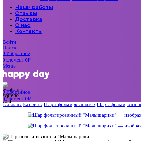
Наши работы
Отзывы
Доставка
О нас
Контакты
Войти
Поиск
0
Избранное
0
элемент
0
₽
Меню
0
Избранное
0
элемент
0
₽
Главная
Каталог
Шары фольгированные
Шары фольгированн