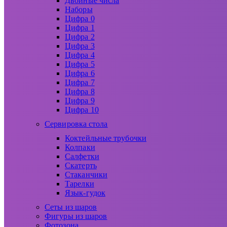
Двойные числа
Наборы
Цифра 0
Цифра 1
Цифра 2
Цифра 3
Цифра 4
Цифра 5
Цифра 6
Цифра 7
Цифра 8
Цифра 9
Цифра 10
Сервировка стола
Коктейльные трубочки
Колпаки
Салфетки
Скатерть
Стаканчики
Тарелки
Язык-гудок
Сеты из шаров
Фигуры из шаров
Фотозона