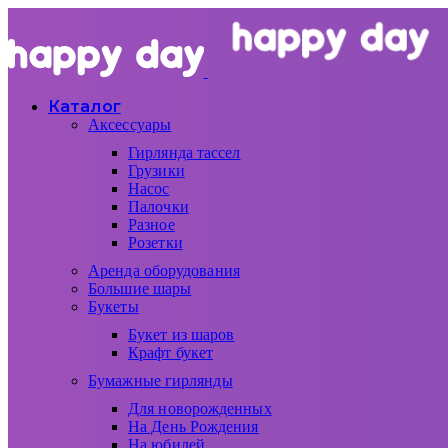
Каталог
Аксессуары
Гирлянда тассел
Грузики
Насос
Палочки
Разное
Розетки
Аренда оборудования
Большие шары
Букеты
Букет из шаров
Крафт букет
Бумажные гирлянды
Для новорожденных
На День Рождения
На юбилей