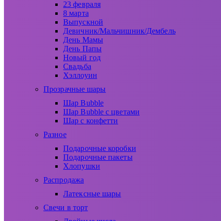
23 февраля
8 марта
Выпускной
Девичник/Мальчишник/Дембель
День Мамы
День Папы
Новый год
Свадьба
Хэллоуин
Прозрачные шары
Шар Bubble
Шар Bubble с цветами
Шар с конфетти
Разное
Подарочные коробки
Подарочные пакеты
Хлопушки
Распродажа
Латексные шары
Свечи в торт