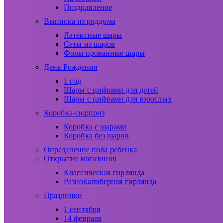
Поздравление
Выписка из роддома
Латексные шары
Сеты из шаров
Фольгированные шары
День Рождения
1 год
Шары с цифрами для детей
Шары с цифрами для взрослых
Коробка-сюрприз
Коробка с шарами
Коробка без шаров
Определение пола ребенка
Открытие магазинов
Классическая гирлянда
Разнокалиберная гирлянда
Праздники
1 сентября
14 февраля