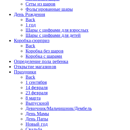
Сеты из шаров
Фольгированные шары
День Рождения
Back
1 год
Шары с цифрами для взрослых
Шары с цифрами для детей
Коробка-сюрприз
Back
Коробка без шаров
Коробка с шарами
Определение пола ребенка
Открытие магазинов
Праздники
Back
1 сентября
14 февраля
23 февраля
8 марта
Выпускной
Девичник/Мальчишник/Дембель
День Мамы
День Папы
Новый год
Свадьба