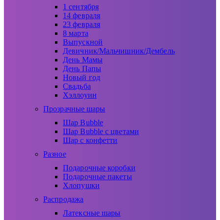
1 сентября
14 февраля
23 февраля
8 марта
Выпускной
Девичник/Мальчишник/Дембель
День Мамы
День Папы
Новый год
Свадьба
Хэллоуин
Прозрачные шары
Шар Bubble
Шар Bubble с цветами
Шар с конфетти
Разное
Подарочные коробки
Подарочные пакеты
Хлопушки
Распродажа
Латексные шары