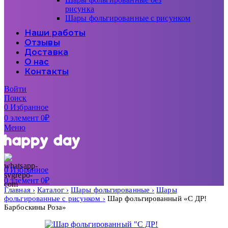
рисунка
Шары фольгированные с рисунком
Наши работы
Отзывы
Доставка
О нас
Контакты
Войти
Поиск
0
Избранное
0
элемент
0
₽
Меню
0
Избранное
0
элемент
0
₽
Главная
Каталог
Шары фольгированные
Шары
фольгированные с рисунком
Шар фольгированный «С ДР!
Барбоскины Роза»