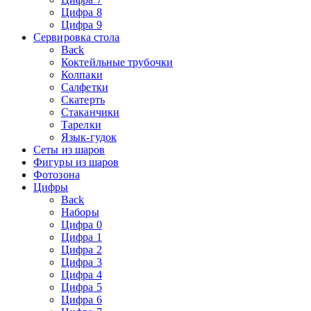
Цифра 8
Цифра 9
Сервировка стола
Back
Коктейльные трубочки
Колпаки
Салфетки
Скатерть
Стаканчики
Тарелки
Язык-гудок
Сеты из шаров
Фигуры из шаров
Фотозона
Цифры
Back
Наборы
Цифра 0
Цифра 1
Цифра 2
Цифра 3
Цифра 4
Цифра 5
Цифра 6