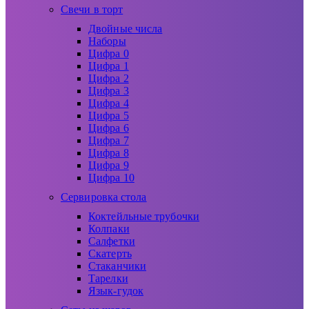
Свечи в торт
Двойные числа
Наборы
Цифра 0
Цифра 1
Цифра 2
Цифра 3
Цифра 4
Цифра 5
Цифра 6
Цифра 7
Цифра 8
Цифра 9
Цифра 10
Сервировка стола
Коктейльные трубочки
Колпаки
Салфетки
Скатерть
Стаканчики
Тарелки
Язык-гудок