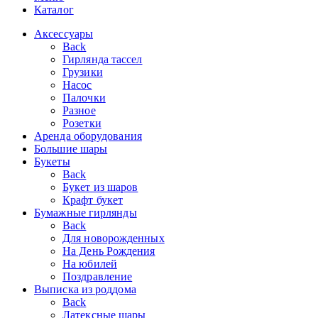
Каталог
Аксессуары
Back
Гирлянда тассел
Грузики
Насос
Палочки
Разное
Розетки
Аренда оборудования
Большие шары
Букеты
Back
Букет из шаров
Крафт букет
Бумажные гирлянды
Back
Для новорожденных
На День Рождения
На юбилей
Поздравление
Выписка из роддома
Back
Латексные шары