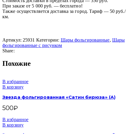
Стоимость доставки в пределах города — 350 руб.
При заказе от 5 000 руб. — бесплатно!
Также осуществляется доставка за город. Тариф — 50 руб./
км.
Артикул:
25931
Категории:
Шары фольгированные
,
Шары
фольгированные с рисунком
Share:
Похожие
В избранное
В корзину
Звезда фольгированная «Сатин бирюза» (А)
500
₽
В избранное
В корзину