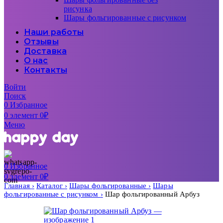
рисунка
Шары фольгированные с рисунком
Наши работы
Отзывы
Доставка
О нас
Контакты
Войти
Поиск
0
Избранное
0
элемент
0
₽
Меню
0
Избранное
0
элемент
0
₽
Главная
Каталог
Шары фольгированные
Шары
фольгированные с рисунком
Шар фольгированный Арбуз