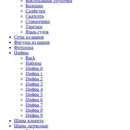
Коктейльные трубочки
Колпаки
Салфетки
Скатерть
Стаканчики
Тарелки
Язык-гудок
Сеты из шаров
Фигуры из шаров
Фотозона
Цифры
Back
Наборы
Цифра 0
Цифра 1
Цифра 2
Цифра 3
Цифра 4
Цифра 5
Цифра 6
Цифра 7
Цифра 8
Цифра 9
Шары клиента
Шары латексные