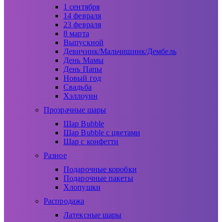
1 сентября
14 февраля
23 февраля
8 марта
Выпускной
Девичник/Мальчишник/Дембель
День Мамы
День Папы
Новый год
Свадьба
Хэллоуин
Прозрачные шары
Шар Bubble
Шар Bubble с цветами
Шар с конфетти
Разное
Подарочные коробки
Подарочные пакеты
Хлопушки
Распродажа
Латексные шары