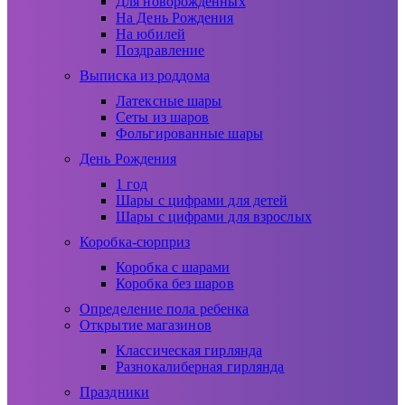
Для новорожденных
На День Рождения
На юбилей
Поздравление
Выписка из роддома
Латексные шары
Сеты из шаров
Фольгированные шары
День Рождения
1 год
Шары с цифрами для детей
Шары с цифрами для взрослых
Коробка-сюрприз
Коробка с шарами
Коробка без шаров
Определение пола ребенка
Открытие магазинов
Классическая гирлянда
Разнокалиберная гирлянда
Праздники