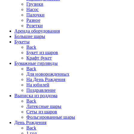
Грузики
Насос
Палочки
Разное
Розетки
Аренда оборудования
Большие шары
Букеты
Back
Букет из шаров
Крафт букет
Бумажные гирлянды
Back
Для новорожденных
На День Рождения
На юбилей
Поздравление
Выписка из роддома
Back
Латексные шары
Сеты из шаров
Фольгированные шары
День Рождения
Back
1 год