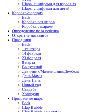
Шары с цифрами для взрослых
Шары с цифрами для детей
Коробка-сюрприз
Back
Коробка без шаров
Коробка с шарами
Определение пола ребенка
Открытие магазинов
Праздники
Back
1 сентября
14 февраля
23 февраля
8 марта
Выпускной
Девичник/Мальчишник/Дембель
День Мамы
День Папы
Новый год
Свадьба
Хэллоуин
Прозрачные шары
Back
Шар Bubble
Шар Bubble с цветами