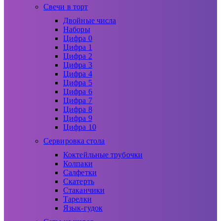
Свечи в торт
Двойные числа
Наборы
Цифра 0
Цифра 1
Цифра 2
Цифра 3
Цифра 4
Цифра 5
Цифра 6
Цифра 7
Цифра 8
Цифра 9
Цифра 10
Сервировка стола
Коктейльные трубочки
Колпаки
Салфетки
Скатерть
Стаканчики
Тарелки
Язык-гудок