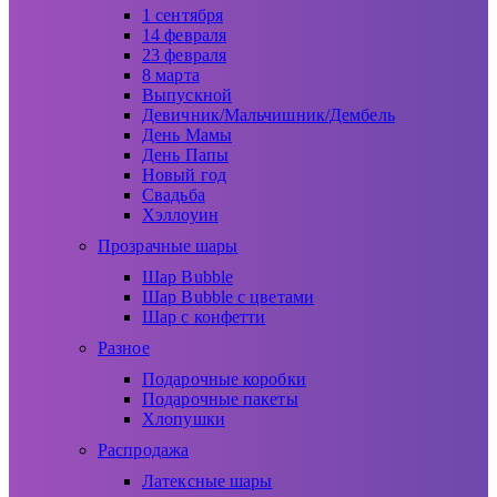
1 сентября
14 февраля
23 февраля
8 марта
Выпускной
Девичник/Мальчишник/Дембель
День Мамы
День Папы
Новый год
Свадьба
Хэллоуин
Прозрачные шары
Шар Bubble
Шар Bubble с цветами
Шар с конфетти
Разное
Подарочные коробки
Подарочные пакеты
Хлопушки
Распродажа
Латексные шары