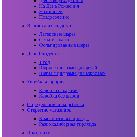
Для новорожденных
На День Рождения
На юбилей
Поздравление
Выписка из роддома
Латексные шары
Сеты из шаров
Фольгированные шары
День Рождения
1 год
Шары с цифрами для детей
Шары с цифрами для взрослых
Коробка-сюрприз
Коробка с шарами
Коробка без шаров
Определение пола ребенка
Открытие магазинов
Классическая гирлянда
Разнокалиберная гирлянда
Праздники