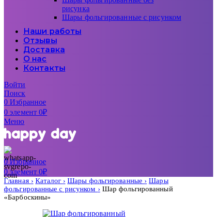
рисунка
Шары фольгированные с рисунком
Наши работы
Отзывы
Доставка
О нас
Контакты
Войти
Поиск
0
Избранное
0
элемент
0
₽
Меню
0
Избранное
0
элемент
0
₽
Главная
Каталог
Шары фольгированные
Шары
фольгированные с рисунком
Шар фольгированный
«Барбоскины»