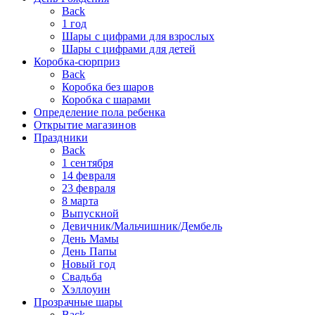
Back
1 год
Шары с цифрами для взрослых
Шары с цифрами для детей
Коробка-сюрприз
Back
Коробка без шаров
Коробка с шарами
Определение пола ребенка
Открытие магазинов
Праздники
Back
1 сентября
14 февраля
23 февраля
8 марта
Выпускной
Девичник/Мальчишник/Дембель
День Мамы
День Папы
Новый год
Свадьба
Хэллоуин
Прозрачные шары
Back