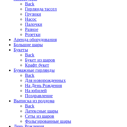
Back
Гирлянда тассел
Грузики
Насос
Палочки
Разное
Розетки
Аренда оборудования
Большие шары
Букеты
Back
Букет из шаров
Крафт букет
Бумажные гирлянды
Back
Для новорожденных
На День Рождения
На юбилей
Поздравление
Выписка из роддома
Back
Латексные шары
Сеты из шаров
Фольгированные шары
День Рождения