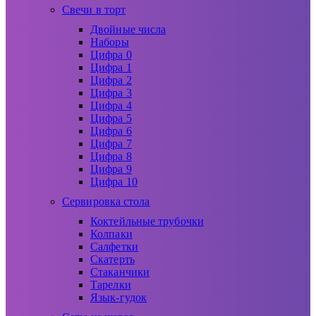
Свечи в торт
Двойные числа
Наборы
Цифра 0
Цифра 1
Цифра 2
Цифра 3
Цифра 4
Цифра 5
Цифра 6
Цифра 7
Цифра 8
Цифра 9
Цифра 10
Сервировка стола
Коктейльные трубочки
Колпаки
Салфетки
Скатерть
Стаканчики
Тарелки
Язык-гудок