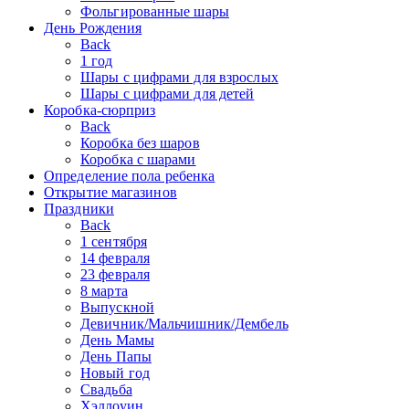
Фольгированные шары
День Рождения
Back
1 год
Шары с цифрами для взрослых
Шары с цифрами для детей
Коробка-сюрприз
Back
Коробка без шаров
Коробка с шарами
Определение пола ребенка
Открытие магазинов
Праздники
Back
1 сентября
14 февраля
23 февраля
8 марта
Выпускной
Девичник/Мальчишник/Дембель
День Мамы
День Папы
Новый год
Свадьба
Хэллоуин