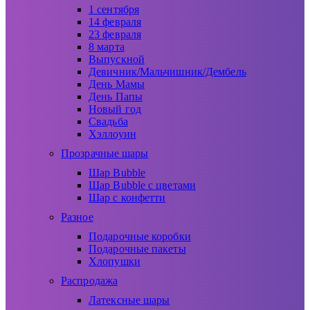
1 сентября
14 февраля
23 февраля
8 марта
Выпускной
Девичник/Мальчишник/Дембель
День Мамы
День Папы
Новый год
Свадьба
Хэллоуин
Прозрачные шары
Шар Bubble
Шар Bubble с цветами
Шар с конфетти
Разное
Подарочные коробки
Подарочные пакеты
Хлопушки
Распродажа
Латексные шары