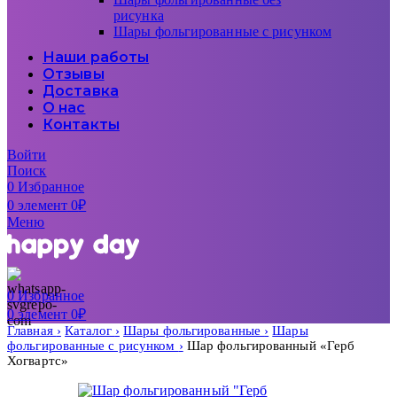
рисунка
Шары фольгированные с рисунком
Наши работы
Отзывы
Доставка
О нас
Контакты
Войти
Поиск
0
Избранное
0
элемент
0
₽
Меню
0
Избранное
0
элемент
0
₽
Главная
Каталог
Шары фольгированные
Шары
фольгированные с рисунком
Шар фольгированный «Герб
Хогвартс»