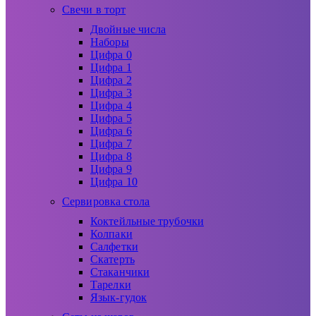
Свечи в торт
Двойные числа
Наборы
Цифра 0
Цифра 1
Цифра 2
Цифра 3
Цифра 4
Цифра 5
Цифра 6
Цифра 7
Цифра 8
Цифра 9
Цифра 10
Сервировка стола
Коктейльные трубочки
Колпаки
Салфетки
Скатерть
Стаканчики
Тарелки
Язык-гудок