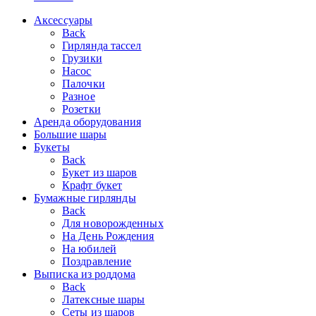
Аксессуары
Back
Гирлянда тассел
Грузики
Насос
Палочки
Разное
Розетки
Аренда оборудования
Большие шары
Букеты
Back
Букет из шаров
Крафт букет
Бумажные гирлянды
Back
Для новорожденных
На День Рождения
На юбилей
Поздравление
Выписка из роддома
Back
Латексные шары
Сеты из шаров