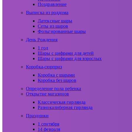
Поздравление
Выписка из роддома
Латексные шары
Сеты из шаров
Фольгированные шары
День Рождения
1 год
Шары с цифрами для детей
Шары с цифрами для взрослых
Коробка-сюрприз
Коробка с шарами
Коробка без шаров
Определение пола ребенка
Открытие магазинов
Классическая гирлянда
Разнокалиберная гирлянда
Праздники
1 сентября
14 февраля