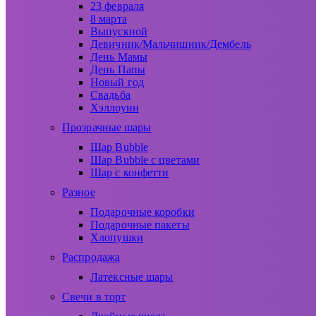
23 февраля
8 марта
Выпускной
Девичник/Мальчишник/Дембель
День Мамы
День Папы
Новый год
Свадьба
Хэллоуин
Прозрачные шары
Шар Bubble
Шар Bubble с цветами
Шар с конфетти
Разное
Подарочные коробки
Подарочные пакеты
Хлопушки
Распродажа
Латексные шары
Свечи в торт