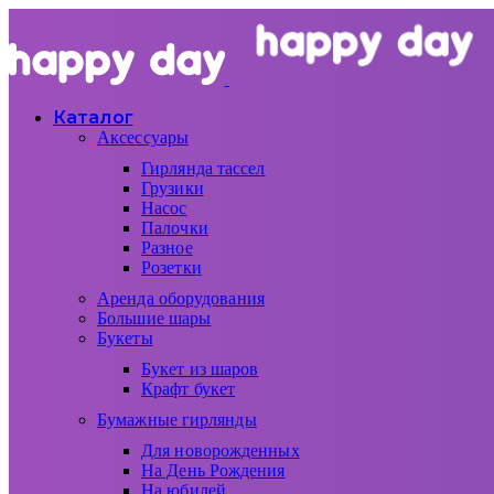
Каталог
Аксессуары
Гирлянда тассел
Грузики
Насос
Палочки
Разное
Розетки
Аренда оборудования
Большие шары
Букеты
Букет из шаров
Крафт букет
Бумажные гирлянды
Для новорожденных
На День Рождения
На юбилей