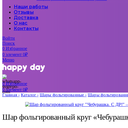
Наши работы
Отзывы
Доставка
О нас
Контакты
Войти
Поиск
0
Избранное
0
элемент
0
₽
Меню
0
Избранное
0
элемент
0
₽
Главная
Каталог
Шары фольгированные
Шары фольгированн
Шар фольгированный круг «Чебурашк