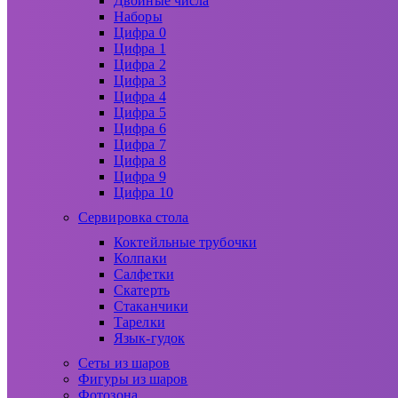
Двойные числа
Наборы
Цифра 0
Цифра 1
Цифра 2
Цифра 3
Цифра 4
Цифра 5
Цифра 6
Цифра 7
Цифра 8
Цифра 9
Цифра 10
Сервировка стола
Коктейльные трубочки
Колпаки
Салфетки
Скатерть
Стаканчики
Тарелки
Язык-гудок
Сеты из шаров
Фигуры из шаров
Фотозона