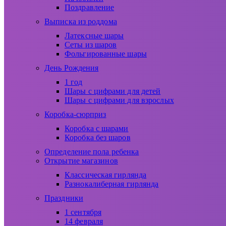
Поздравление
Выписка из роддома
Латексные шары
Сеты из шаров
Фольгированные шары
День Рождения
1 год
Шары с цифрами для детей
Шары с цифрами для взрослых
Коробка-сюрприз
Коробка с шарами
Коробка без шаров
Определение пола ребенка
Открытие магазинов
Классическая гирлянда
Разнокалиберная гирлянда
Праздники
1 сентября
14 февраля