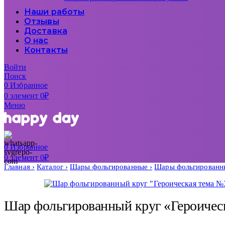
Наши работы
Отзывы
Доставка
О нас
Контакты
Войти
Поиск
0
Избранное
0
элемент
0
₽
Меню
0
Избранное
0
элемент
0
₽
Главная
Каталог
Шары фольгированные
Шары фольгированн
Шар фольгированный круг «Героичес