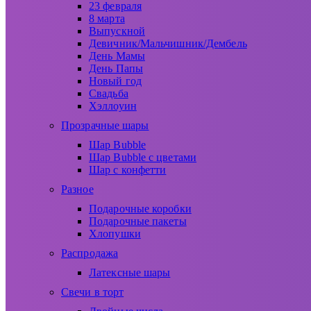
23 февраля
8 марта
Выпускной
Девичник/Мальчишник/Дембель
День Мамы
День Папы
Новый год
Свадьба
Хэллоуин
Прозрачные шары
Шар Bubble
Шар Bubble с цветами
Шар с конфетти
Разное
Подарочные коробки
Подарочные пакеты
Хлопушки
Распродажа
Латексные шары
Свечи в торт