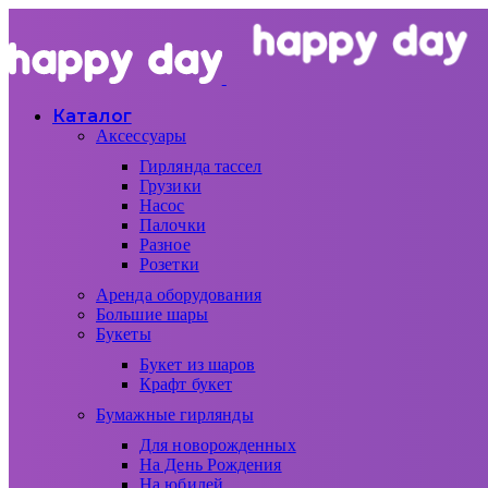
Каталог
Аксессуары
Гирлянда тассел
Грузики
Насос
Палочки
Разное
Розетки
Аренда оборудования
Большие шары
Букеты
Букет из шаров
Крафт букет
Бумажные гирлянды
Для новорожденных
На День Рождения
На юбилей