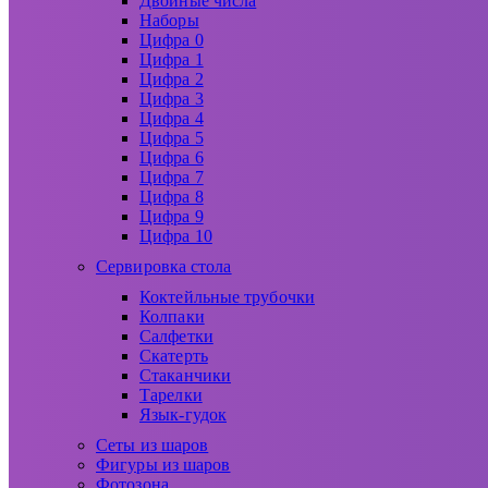
Двойные числа
Наборы
Цифра 0
Цифра 1
Цифра 2
Цифра 3
Цифра 4
Цифра 5
Цифра 6
Цифра 7
Цифра 8
Цифра 9
Цифра 10
Сервировка стола
Коктейльные трубочки
Колпаки
Салфетки
Скатерть
Стаканчики
Тарелки
Язык-гудок
Сеты из шаров
Фигуры из шаров
Фотозона