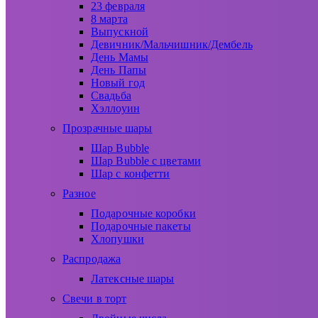
23 февраля
8 марта
Выпускной
Девичник/Мальчишник/Дембель
День Мамы
День Папы
Новый год
Свадьба
Хэллоуин
Прозрачные шары
Шар Bubble
Шар Bubble с цветами
Шар с конфетти
Разное
Подарочные коробки
Подарочные пакеты
Хлопушки
Распродажа
Латексные шары
Свечи в торт