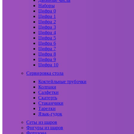
Двойные числа
Наборы
Цифра 0
Цифра 1
Цифра 2
Цифра 3
Цифра 4
Цифра 5
Цифра 6
Цифра 7
Цифра 8
Цифра 9
Цифра 10
Сервировка стола
Коктейльные трубочки
Колпаки
Салфетки
Скатерть
Стаканчики
Тарелки
Язык-гудок
Сеты из шаров
Фигуры из шаров
Фотозона