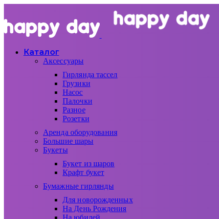
Каталог
Аксессуары
Гирлянда тассел
Грузики
Насос
Палочки
Разное
Розетки
Аренда оборудования
Большие шары
Букеты
Букет из шаров
Крафт букет
Бумажные гирлянды
Для новорожденных
На День Рождения
На юбилей