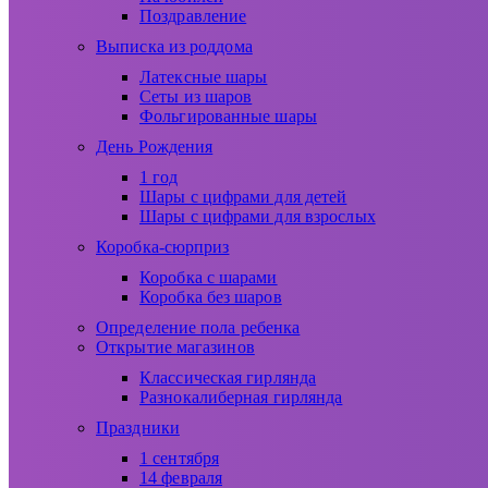
Поздравление
Выписка из роддома
Латексные шары
Сеты из шаров
Фольгированные шары
День Рождения
1 год
Шары с цифрами для детей
Шары с цифрами для взрослых
Коробка-сюрприз
Коробка с шарами
Коробка без шаров
Определение пола ребенка
Открытие магазинов
Классическая гирлянда
Разнокалиберная гирлянда
Праздники
1 сентября
14 февраля