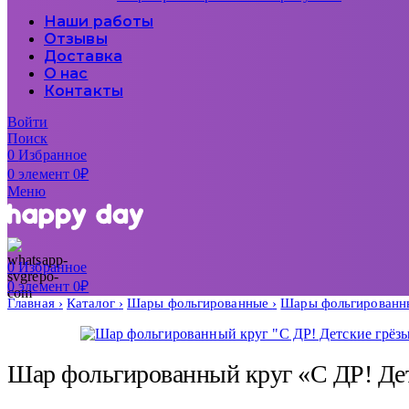
Наши работы
Отзывы
Доставка
О нас
Контакты
Войти
Поиск
0
Избранное
0
элемент
0
₽
Меню
0
Избранное
0
элемент
0
₽
Главная
Каталог
Шары фольгированные
Шары фольгированн
Шар фольгированный круг «С ДР! Дет