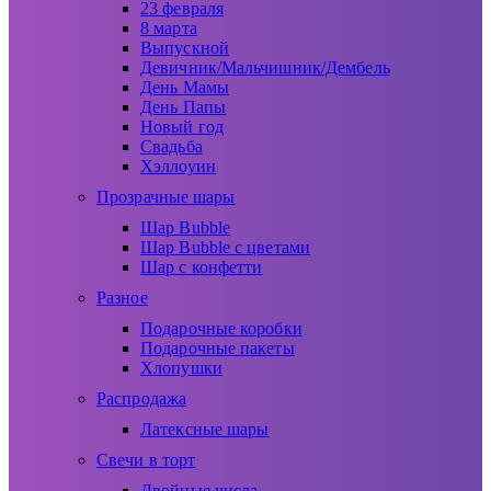
23 февраля
8 марта
Выпускной
Девичник/Мальчишник/Дембель
День Мамы
День Папы
Новый год
Свадьба
Хэллоуин
Прозрачные шары
Шар Bubble
Шар Bubble с цветами
Шар с конфетти
Разное
Подарочные коробки
Подарочные пакеты
Хлопушки
Распродажа
Латексные шары
Свечи в торт
Двойные числа