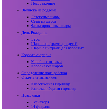
Поздравление
Выписка из роддома
Латексные шары
Сеты из шаров
Фольгированные шары
День Рождения
1 год
Шары с цифрами для детей
Шары с цифрами для взрослых
Коробка-сюрприз
Коробка с шарами
Коробка без шаров
Определение пола ребенка
Открытие магазинов
Классическая гирлянда
Разнокалиберная гирлянда
Праздники
1 сентября
14 февраля