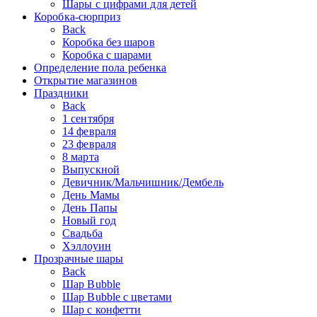
Шары с цифрами для детей
Коробка-сюрприз
Back
Коробка без шаров
Коробка с шарами
Определение пола ребенка
Открытие магазинов
Праздники
Back
1 сентября
14 февраля
23 февраля
8 марта
Выпускной
Девичник/Мальчишник/Дембель
День Мамы
День Папы
Новый год
Свадьба
Хэллоуин
Прозрачные шары
Back
Шар Bubble
Шар Bubble с цветами
Шар с конфетти