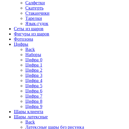
Салфетки
Скатерть
Стаканчики
Тарелки
Язык-гудок
Сеты из шаров
Фигуры из шаров
Фотозона
Цифры
Back
Наборы
Цифра 0
Цифра 1
Цифра 2
Цифра 3
Цифра 4
Цифра 5
Цифра 6
Цифра 7
Цифра 8
Цифра 9
Шары клиента
Шары латексные
Back
Латексные шары без рисунка