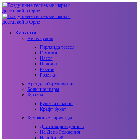
Каталог
Аксессуары
Гирлянда тассел
Грузики
Насос
Палочки
Разное
Розетки
Аренда оборудования
Большие шары
Букеты
Букет из шаров
Крафт букет
Бумажные гирлянды
Для новорожденных
На День Рождения
На юбилей