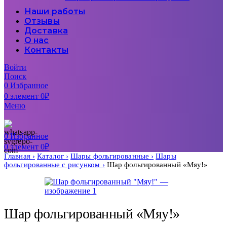
Наши работы
Отзывы
Доставка
О нас
Контакты
Войти
Поиск
0
Избранное
0
элемент
0
₽
Меню
0
Избранное
0
элемент
0
₽
Главная
Каталог
Шары фольгированные
Шары
фольгированные с рисунком
Шар фольгированный «Мяу!»
Шар фольгированный «Мяу!»