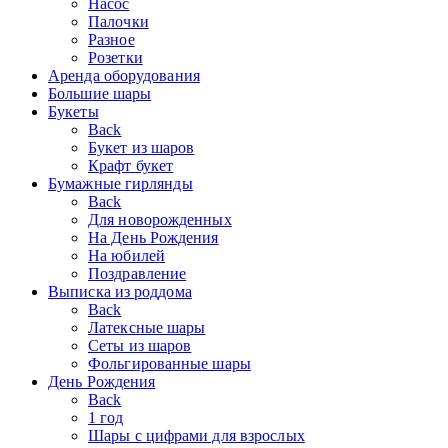
Насос
Палочки
Разное
Розетки
Аренда оборудования
Большие шары
Букеты
Back
Букет из шаров
Крафт букет
Бумажные гирлянды
Back
Для новорожденных
На День Рождения
На юбилей
Поздравление
Выписка из роддома
Back
Латексные шары
Сеты из шаров
Фольгированные шары
День Рождения
Back
1 год
Шары с цифрами для взрослых