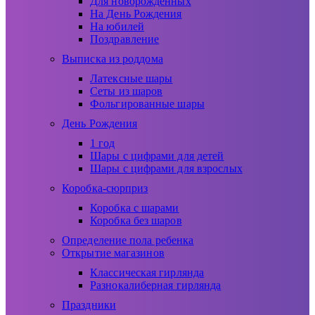
Для новорожденных
На День Рождения
На юбилей
Поздравление
Выписка из роддома
Латексные шары
Сеты из шаров
Фольгированные шары
День Рождения
1 год
Шары с цифрами для детей
Шары с цифрами для взрослых
Коробка-сюрприз
Коробка с шарами
Коробка без шаров
Определение пола ребенка
Открытие магазинов
Классическая гирлянда
Разнокалиберная гирлянда
Праздники