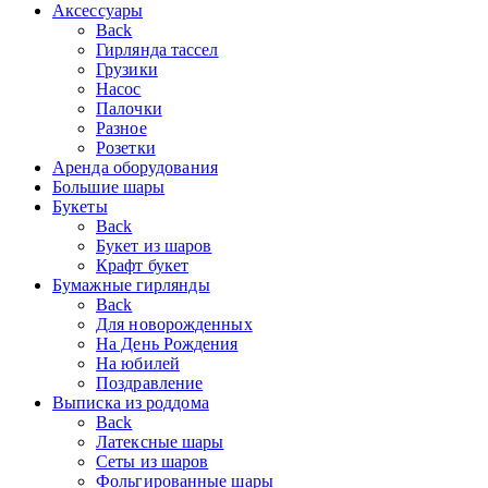
Аксессуары
Back
Гирлянда тассел
Грузики
Насос
Палочки
Разное
Розетки
Аренда оборудования
Большие шары
Букеты
Back
Букет из шаров
Крафт букет
Бумажные гирлянды
Back
Для новорожденных
На День Рождения
На юбилей
Поздравление
Выписка из роддома
Back
Латексные шары
Сеты из шаров
Фольгированные шары