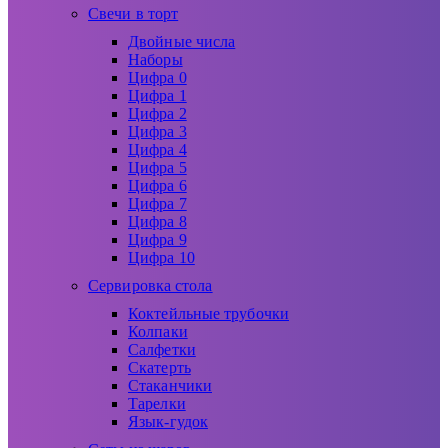
Свечи в торт
Двойные числа
Наборы
Цифра 0
Цифра 1
Цифра 2
Цифра 3
Цифра 4
Цифра 5
Цифра 6
Цифра 7
Цифра 8
Цифра 9
Цифра 10
Сервировка стола
Коктейльные трубочки
Колпаки
Салфетки
Скатерть
Стаканчики
Тарелки
Язык-гудок