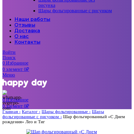
рисунка
Шары фольгированные с рисунком
Наши работы
Отзывы
Доставка
О нас
Контакты
Войти
Поиск
0
Избранное
0
элемент
0
₽
Меню
0
Избранное
0
элемент
0
₽
Главная
Каталог
Шары фольгированные
Шары
фольгированные с рисунком
Шар фольгированный «С Днем
рождения» Лео и Тиг