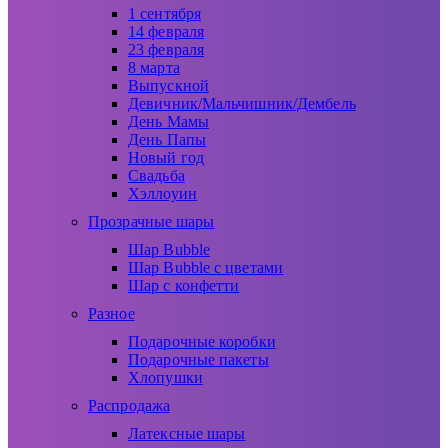
1 сентября
14 февраля
23 февраля
8 марта
Выпускной
Девичник/Мальчишник/Дембель
День Мамы
День Папы
Новый год
Свадьба
Хэллоуин
Прозрачные шары
Шар Bubble
Шар Bubble с цветами
Шар с конфетти
Разное
Подарочные коробки
Подарочные пакеты
Хлопушки
Распродажа
Латексные шары