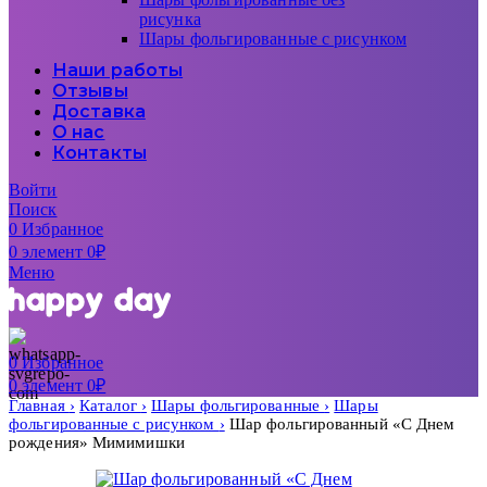
рисунка
Шары фольгированные с рисунком
Наши работы
Отзывы
Доставка
О нас
Контакты
Войти
Поиск
0
Избранное
0
элемент
0
₽
Меню
0
Избранное
0
элемент
0
₽
Главная
Каталог
Шары фольгированные
Шары
фольгированные с рисунком
Шар фольгированный «С Днем
рождения» Мимимишки