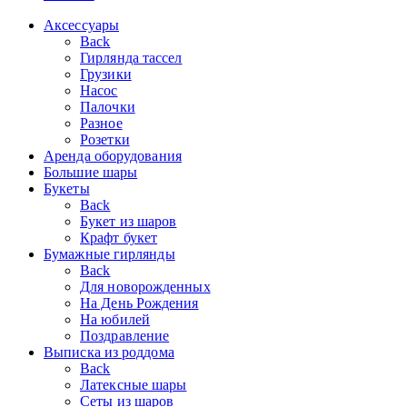
Аксессуары
Back
Гирлянда тассел
Грузики
Насос
Палочки
Разное
Розетки
Аренда оборудования
Большие шары
Букеты
Back
Букет из шаров
Крафт букет
Бумажные гирлянды
Back
Для новорожденных
На День Рождения
На юбилей
Поздравление
Выписка из роддома
Back
Латексные шары
Сеты из шаров