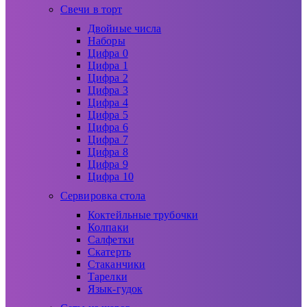
Свечи в торт
Двойные числа
Наборы
Цифра 0
Цифра 1
Цифра 2
Цифра 3
Цифра 4
Цифра 5
Цифра 6
Цифра 7
Цифра 8
Цифра 9
Цифра 10
Сервировка стола
Коктейльные трубочки
Колпаки
Салфетки
Скатерть
Стаканчики
Тарелки
Язык-гудок