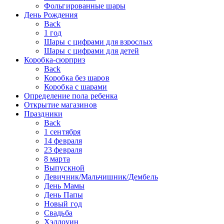
Фольгированные шары
День Рождения
Back
1 год
Шары с цифрами для взрослых
Шары с цифрами для детей
Коробка-сюрприз
Back
Коробка без шаров
Коробка с шарами
Определение пола ребенка
Открытие магазинов
Праздники
Back
1 сентября
14 февраля
23 февраля
8 марта
Выпускной
Девичник/Мальчишник/Дембель
День Мамы
День Папы
Новый год
Свадьба
Хэллоуин