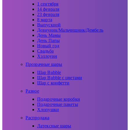
1 сентября
14 февраля
23 февраля
8 марта
Выпускной
Девичник/Мальчишник/Дембель
День Мамы
День Папы
Новый год
Свадьба
Хэллоуин
Прозрачные шары
Шар Bubble
Шар Bubble с цветами
Шар с конфетти
Разное
Подарочные коробки
Подарочные пакеты
Хлопушки
Распродажа
Латексные шары